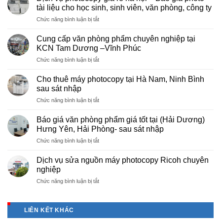
tài liệu cho học sinh, sinh viên, văn phòng, công ty
ở
Chức năng bình luận bị tắt
Dịch
vụ
Cung cấp văn phòng phẩm chuyên nghiệp tại
photocopy
KCN Tam Dương –Vĩnh Phúc
giá
ở
Chức năng bình luận bị tắt
rẻ
Cung
hà
cấp
nội
Cho thuê máy photocopy tại Hà Nam, Ninh Bình
văn
–
sau sát nhập
phòng
Báo
ở
Chức năng bình luận bị tắt
phẩm
giá
Cho
chuyên
photo
thuê
nghiệp
Báo giá văn phòng phẩm giá tốt tại (Hải Dương)
tài
máy
tại
Hưng Yên, Hải Phòng- sau sát nhập
liệu
photocopy
KCN
cho
ở
Chức năng bình luận bị tắt
tại
Tam
học
Báo
Hà
Dương
sinh,
giá
Nam,
Dịch vụ sửa nguồn máy photocopy Ricoh chuyên
–
sinh
văn
Ninh
nghiệp
Vĩnh
viên,
phòng
Bình
Phúc
văn
ở
Chức năng bình luận bị tắt
phẩm
sau
phòng,
Dịch
giá
sát
công
vụ
tốt
nhập
ty
sửa
tại
LIÊN KẾT KHÁC
nguồn
(Hải