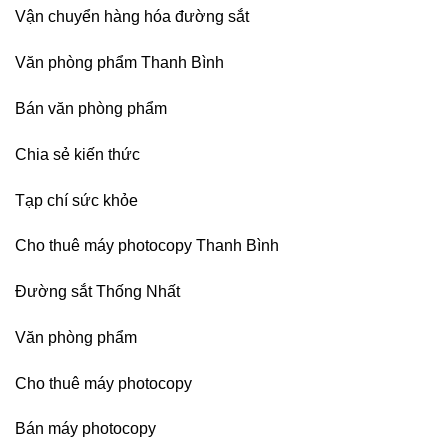
máy
Dương)
Vận chuyển hàng hóa đường sắt
photocopy
Hưng
Ricoh
Yên,
chuyên
Hải
Văn phòng phẩm Thanh Bình
nghiệp
Phòng-
sau
Bán văn phòng phẩm
sát
nhập
Chia sẻ kiến thức
Tạp chí sức khỏe
Cho thuê máy photocopy Thanh Bình
Đường sắt Thống Nhất
Văn phòng phẩm
Cho thuê máy photocopy
Bán máy photocopy