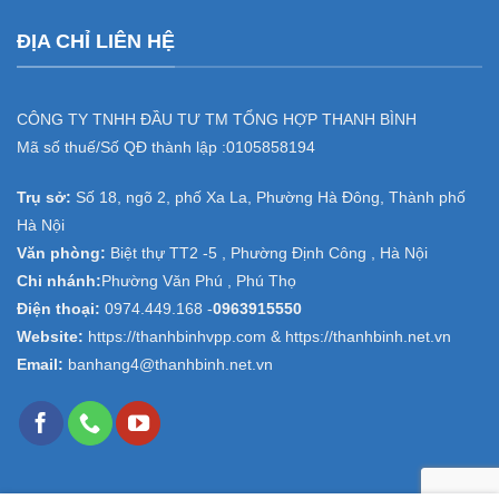
ĐỊA CHỈ LIÊN HỆ
CÔNG TY TNHH ĐẦU TƯ TM TỔNG HỢP THANH BÌNH
Mã số thuế/Số QĐ thành lập :
0105858194
Trụ sở:
Số 18, ngõ 2, phố Xa La, Phường Hà Đông, Thành phố
Hà Nội
Văn phòng:
Biệt thự TT2 -5 , Phường Định Công , Hà Nội
Chi nhánh:
Phường Văn Phú , Phú Thọ
Điện thoại:
0974.449.168
-
0963915550
Website:
https://thanhbinhvpp.com & https://thanhbinh.net.vn
Email:
banhang4@thanhbinh.net.vn