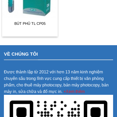
BÚT PHỦ TL CP05
VỀ CHÚNG TÔI
Được thành lập từ 2012 với hơn 13 năm kinh nghiệm
chuyên sâu trong lĩnh vực cung cấp thiết bị văn phòng
phẩm, cho thuê máy photocopy, bán máy photocopy, bán
máy in, sửa chữa và đổ mực in.
+Xem thêm