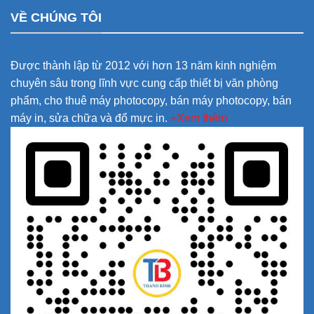
VỀ CHÚNG TÔI
Được thành lập từ 2012 với hơn 13 năm kinh nghiệm
chuyên sâu trong lĩnh vực cung cấp thiết bị văn phòng
phẩm, cho thuê máy photocopy, bán máy photocopy, bán
máy in, sửa chữa và đổ mực in.
+Xem thêm