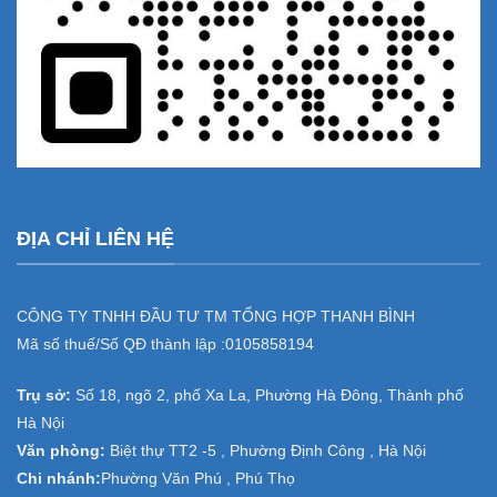
ĐỊA CHỈ LIÊN HỆ
CÔNG TY TNHH ĐẦU TƯ TM TỔNG HỢP THANH BÌNH
Mã số thuế/Số QĐ thành lập :
0105858194
Trụ sở:
Số 18, ngõ 2, phố Xa La, Phường Hà Đông, Thành phố
Hà Nội
Văn phòng:
Biệt thự TT2 -5 , Phường Định Công , Hà Nội
Chi nhánh:
Phường Văn Phú , Phú Thọ