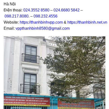
Hà Nội
Điện thoại:
024.3552 8580
–
024.6680 5842
–
098.217.8080
. –
098.232.4556
Website:
https://thanhbinhvpp.com
&
https://thanhbinh.net.vn
Email:
vppthanhbinh8580@gmail.com