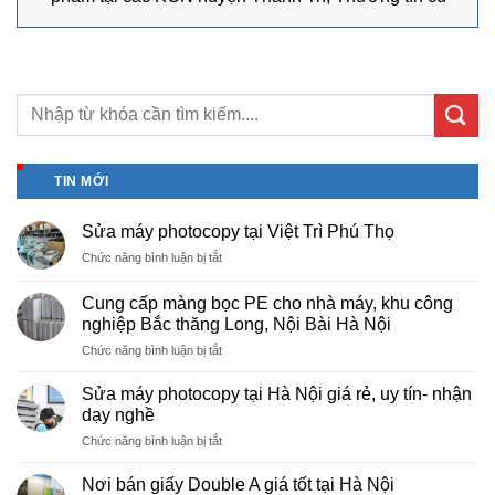
TIN MỚI
Sửa máy photocopy tại Việt Trì Phú Thọ
ở
Chức năng bình luận bị tắt
Sửa
máy
Cung cấp màng bọc PE cho nhà máy, khu công
photocopy
nghiệp Bắc thăng Long, Nội Bài Hà Nội
tại
ở
Chức năng bình luận bị tắt
Việt
Cung
Trì
cấp
Phú
Sửa máy photocopy tại Hà Nội giá rẻ, uy tín- nhận
màng
Thọ
dạy nghề
bọc
ở
Chức năng bình luận bị tắt
PE
Sửa
cho
máy
nhà
Nơi bán giấy Double A giá tốt tại Hà Nội