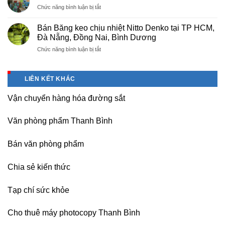
photocopy
máy,
ở
Chức năng bình luận bị tắt
tại
khu
Nơi
Hà
công
bán
Nội
Bán Băng keo chịu nhiệt Nitto Denko tại TP HCM,
nghiệp
giấy
giá
Đà Nẵng, Đồng Nai, Bình Dương
Bắc
Double
rẻ,
thăng
ở
Chức năng bình luận bị tắt
A
uy
Long,
Bán
giá
tín-
Nội
Băng
tốt
nhận
Bài
keo
tại
dạy
LIÊN KẾT KHÁC
Hà
chịu
Hà
nghề
Nội
nhiệt
Nội
Vận chuyển hàng hóa đường sắt
Nitto
Denko
tại
Văn phòng phẩm Thanh Bình
TP
HCM,
Đà
Bán văn phòng phẩm
Nẵng,
Đồng
Chia sẻ kiến thức
Nai,
Bình
Dương
Tạp chí sức khỏe
Cho thuê máy photocopy Thanh Bình