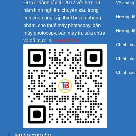
Được thành lập từ 2012 với hơn 13
Về chúng t
năm kinh nghiệm chuyên sâu trong
Hướng dẫ
lĩnh vực cung cấp thiết bị văn phòng
phẩm, cho thuê máy photocopy, bán
Hướng dẫn
máy photocopy, bán máy in, sửa chữa
và đổ mực in.
+Xem thêm
Chính sác
Chính sác
Chính sác