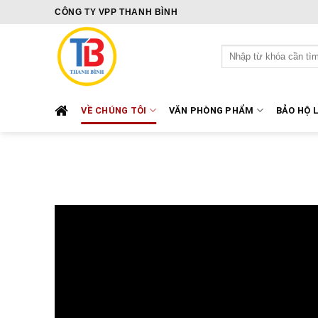
Skip
CÔNG TY VPP THANH BÌNH
to
content
Tìm
kiếm:
VỀ CHÚNG TÔI
VĂN PHÒNG PHẨM
BẢO HỘ 