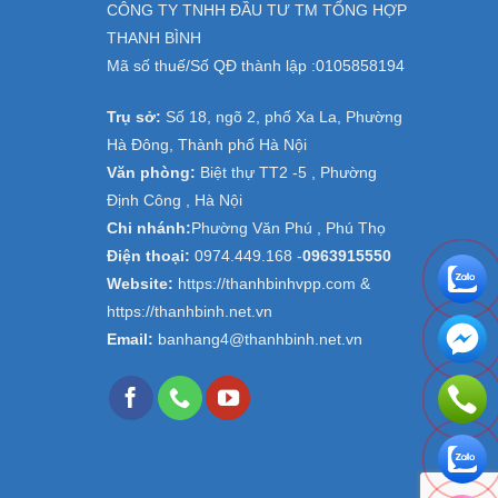
CÔNG TY TNHH ĐẦU TƯ TM TỔNG HỢP
THANH BÌNH
Mã số thuế/Số QĐ thành lập :
0105858194
Trụ sở:
Số 18, ngõ 2, phố Xa La, Phường
Hà Đông, Thành phố Hà Nội
Văn phòng:
Biệt thự TT2 -5 , Phường
Định Công , Hà Nội
Chi nhánh:
Phường Văn Phú , Phú Thọ
Điện thoại:
0974.449.168
-
0963915550
Website:
https://thanhbinhvpp.com &
https://thanhbinh.net.vn
Email:
banhang4@thanhbinh.net.vn