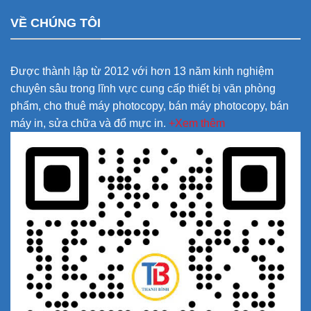
VỀ CHÚNG TÔI
Được thành lập từ 2012 với hơn 13 năm kinh nghiệm
chuyên sâu trong lĩnh vực cung cấp thiết bị văn phòng
phẩm, cho thuê máy photocopy, bán máy photocopy, bán
máy in, sửa chữa và đổ mực in.
+Xem thêm