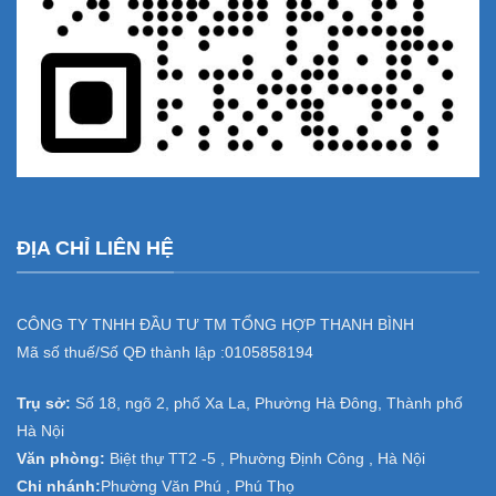
ĐỊA CHỈ LIÊN HỆ
CÔNG TY TNHH ĐẦU TƯ TM TỔNG HỢP THANH BÌNH
Mã số thuế/Số QĐ thành lập :
0105858194
Trụ sở:
Số 18, ngõ 2, phố Xa La, Phường Hà Đông, Thành phố
Hà Nội
Văn phòng:
Biệt thự TT2 -5 , Phường Định Công , Hà Nội
Chi nhánh:
Phường Văn Phú , Phú Thọ