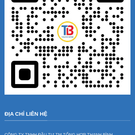
ĐỊA CHỈ LIÊN HỆ
CÔNG TY TNHH ĐẦU TƯ TM TỔNG HỢP THANH BÌNH