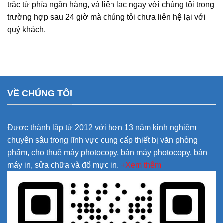
trặc từ phía ngân hàng, và liên lạc ngay với chúng tôi trong
trường hợp sau 24 giờ mà chúng tôi chưa liên hệ lại với
quý khách.
VỀ CHÚNG TÔI
Được thành lập từ 2012 với hơn 13 năm kinh nghiệm
chuyên sâu trong lĩnh vực cung cấp thiết bị văn phòng
phẩm, cho thuê máy photocopy, bán máy photocopy, bán
máy in, sửa chữa và đổ mực in.
+Xem thêm