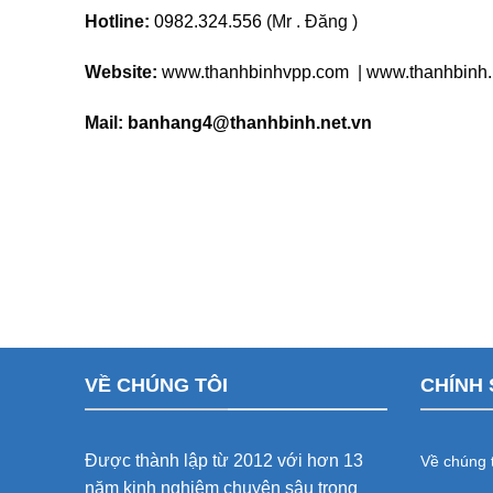
Hotline:
0982.324.556
(Mr . Đăng )
Website:
www.thanhbinhvpp.com
|
www.thanhbinh.
Mail:
banhang4@thanhbinh.net.vn
VỀ CHÚNG TÔI
CHÍNH 
Được thành lập từ 2012 với hơn 13
Về chúng t
năm kinh nghiệm chuyên sâu trong