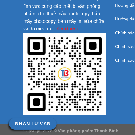
Hướng dẫ
lĩnh vực cung cấp thiết bị văn phòng
phẩm, cho thuê máy photocopy, bán
Hướng dẫn
máy photocopy, bán máy in, sửa chữa
và đổ mực in.
+Xem thêm
Chính sác
Chính sác
Chính sác
NHẬN TƯ VẤN
Copyright 2026 ©
Văn phòng phẩm Thanh Bình