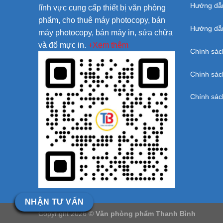
Hướng dẫ
lĩnh vực cung cấp thiết bị văn phòng
phẩm, cho thuê máy photocopy, bán
Hướng dẫn
máy photocopy, bán máy in, sửa chữa
và đổ mực in.
+Xem thêm
Chính sác
Chính sác
Chính sác
NHẬN TƯ VẤN
Copyright 2026 ©
Văn phòng phẩm Thanh Bình