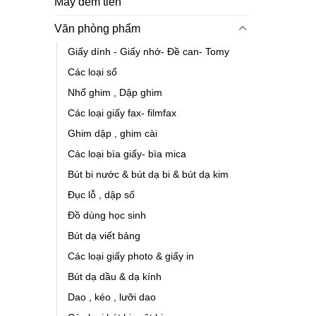
Máy đếm tiền
Văn phòng phẩm
Giấy dính - Giấy nhớ- Đề can- Tomy
Các loại sổ
Nhổ ghim , Dập ghim
Các loại giấy fax- filmfax
Ghim dập , ghim cài
Các loại bìa giấy- bìa mica
Bút bi nước & bút dạ bi & bút dạ kim
Đục lỗ , dập số
Đồ dùng học sinh
Bút dạ viết bảng
Các loại giấy photo & giấy in
Bút dạ dầu & dạ kính
Dao , kéo , lưỡi dao