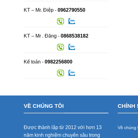
KT – Mr. Điệp -
0962790550
KT – Mr . Đăng -
0868538182
Kế toán -
0982256800
VỀ CHÚNG TÔI
CHÍNH 
Được thành lập từ 2012 với hơn 13
Về chúng t
năm kinh nghiệm chuyên sâu trong