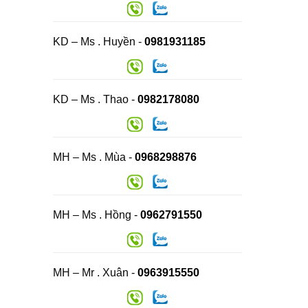
KD – Ms . Huyền -
0981931185
KD – Ms . Thao -
0982178080
MH – Ms . Mùa -
0968298876
MH – Ms . Hồng -
0962791550
MH – Mr . Xuân -
0963915550