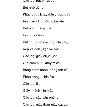
Các loại bút bi-ruột bi
Bút nhớ dòng
Khắc dấu , khay dấu , mực dấu
File nan - Hộp đựng tài liệu
Bút phủ , băng xoá
Pin , máy tính
Bút chì , ruột chì , gọt chì , tẩy
Kẹp vẽ đen , kẹp vẽ màu
Các loại giấy A0,A1,A2
Gía cắm bút , khay mica
Bảng chức danh, bảng tên cài
Phân trang , chia file
Các loại file
Giấy in ảnh - in màu
Các loại cặp văn phòng
Các loại giấy than-giấy cacbon