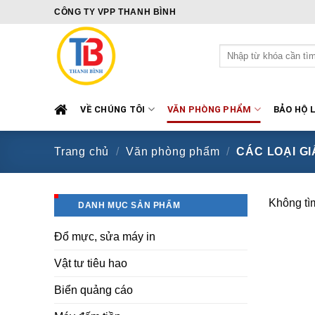
Skip
CÔNG TY VPP THANH BÌNH
to
content
Tìm
kiếm:
VỀ CHÚNG TÔI
VĂN PHÒNG PHẨM
BẢO HỘ 
Trang chủ
/
Văn phòng phẩm
/
CÁC LOẠI GI
Không tì
DANH MỤC SẢN PHẨM
Đổ mực, sửa máy in
Vật tư tiêu hao
Biển quảng cáo