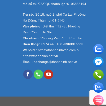
Mã số thuế/Số QĐ thành lập :
0105858194
Trụ sở:
Số 18, ngõ 2, phố Xa La, Phường
Hà Đông, Thành phố Hà Nội
Văn phòng:
Biệt thự TT2 -5 , Phường
Định Công , Hà Nội
Chi nhánh:
Phường Văn Phú , Phú Thọ
Điện thoại:
0974.449.168
-
0963915550
Website:
https://thanhbinhvpp.com &
https://thanhbinh.net.vn
Email:
banhang4@thanhbinh.net.vn