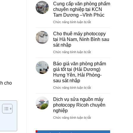
vụ
Cung cấp văn phòng phẩm
photocopy
chuyên nghiệp tại KCN
giá
Tam Dương –Vĩnh Phúc
rẻ
ở
Chức năng bình luận bị tắt
hà
Cung
nội
cấp
–
Cho thuê máy photocopy
văn
Báo
tại Hà Nam, Ninh Bình sau
phòng
giá
sát nhập
phẩm
photo
ở
Chức năng bình luận bị tắt
chuyên
tài
Cho
nghiệp
liệu
thuê
tại
cho
Báo giá văn phòng phẩm
máy
KCN
học
giá tốt tại (Hải Dương)
photocopy
Tam
sinh,
Hưng Yên, Hải Phòng-
tại
Dương
sinh
sau sát nhập
Hà
–
nh cho
viên,
Nam,
Vĩnh
ở
Chức năng bình luận bị tắt
văn
Ninh
Phúc
Báo
phòng,
Bình
giá
công
Dịch vụ sửa nguồn máy
sau
văn
ty
photocopy Ricoh chuyên
sát
phòng
nghiệp
nhập
phẩm
ở
Chức năng bình luận bị tắt
giá
Dịch
tốt
vụ
tại
sửa
(Hải