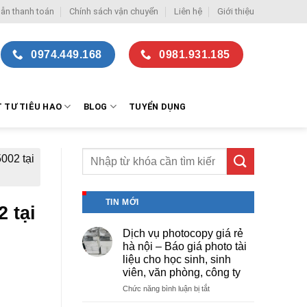
ẫn thanh toán
Chính sách vận chuyển
Liên hệ
Giới thiệu
0974.449.168
0981.931.185
T TƯ TIÊU HAO
BLOG
TUYỂN DỤNG
002 tại
TIN MỚI
 tại
Dịch vụ photocopy giá rẻ
hà nội – Báo giá photo tài
liệu cho học sinh, sinh
viên, văn phòng, công ty
ở
Chức năng bình luận bị tắt
Dịch