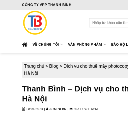
Skip
CÔNG TY VPP THANH BÌNH
to
content
Tìm
kiếm:
VỀ CHÚNG TÔI
VĂN PHÒNG PHẨM
BẢO HỘ 
Trang chủ
>
Blog
>
Dịch vụ cho thuê máy photocop
Hà Nội
Thanh Bình – Dịch vụ cho 
Hà Nội
10/07/2024
|
ADMINLBK
|
603 LƯỢT XEM