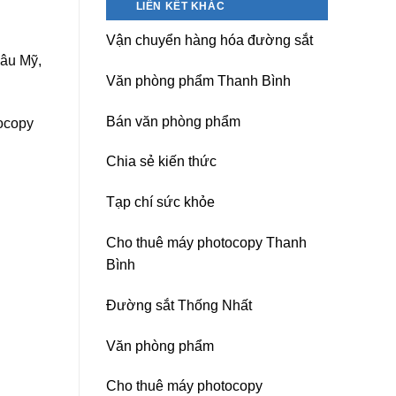
LIÊN KẾT KHÁC
nguồn
Dương)
máy
Hưng
Vận chuyển hàng hóa đường sắt
photocopy
Yên,
hâu Mỹ,
Ricoh
Hải
chuyên
Phòng-
Văn phòng phẩm Thanh Bình
nghiệp
sau
sát
Bán văn phòng phẩm
nhập
tocopy
Chia sẻ kiến thức
Tạp chí sức khỏe
Cho thuê máy photocopy Thanh
Bình
Đường sắt Thống Nhất
Văn phòng phẩm
Cho thuê máy photocopy