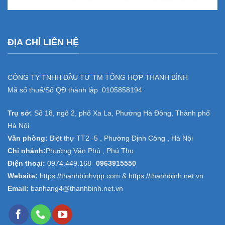
ĐỊA CHỈ LIÊN HỆ
CÔNG TY TNHH ĐẦU TƯ TM TỔNG HỢP THANH BÌNH
Mã số thuế/Số QĐ thành lập :
0105858194
Trụ sở:
Số 18, ngõ 2, phố Xa La, Phường Hà Đông, Thành phố
Hà Nội
Văn phòng:
Biệt thự TT2 -5 , Phường Định Công , Hà Nội
Chi nhánh:
Phường Văn Phú , Phú Thọ
Điện thoại:
0974.449.168
-
0963915550
Website:
https://thanhbinhvpp.com & https://thanhbinh.net.vn
Email:
banhang4@thanhbinh.net.vn