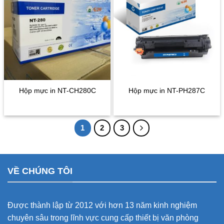
Hộp mực in NT-CH280C
Hộp mực in NT-PH287C
1
2
3
VỀ CHÚNG TÔI
Được thành lập từ 2012 với hơn 13 năm kinh nghiệm
chuyên sâu trong lĩnh vực cung cấp thiết bị văn phòng