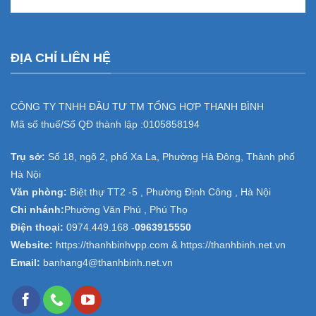
ĐỊA CHỈ LIÊN HỆ
CÔNG TY TNHH ĐẦU TƯ TM TỔNG HỢP THANH BÌNH
Mã số thuế/Số QĐ thành lập :
0105858194
Trụ sở:
Số 18, ngõ 2, phố Xa La, Phường Hà Đông, Thành phố
Hà Nội
Văn phòng:
Biệt thự TT2 -5 , Phường Định Công , Hà Nội
Chi nhánh:
Phường Văn Phú , Phú Thọ
Điện thoại:
0974.449.168
-
0963915550
Website:
https://thanhbinhvpp.com & https://thanhbinh.net.vn
Email:
banhang4@thanhbinh.net.vn