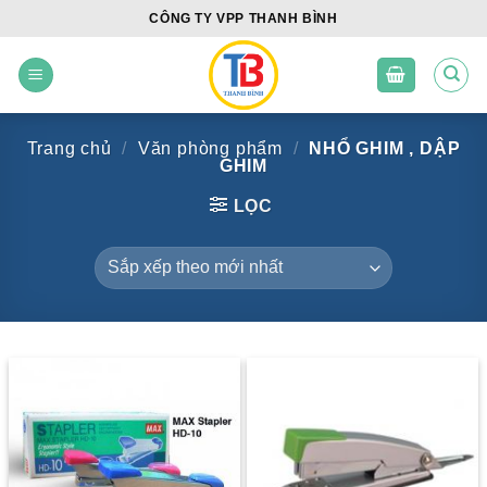
Skip
CÔNG TY VPP THANH BÌNH
to
content
Trang chủ
/
Văn phòng phẩm
/
NHỔ GHIM , DẬP
GHIM
LỌC