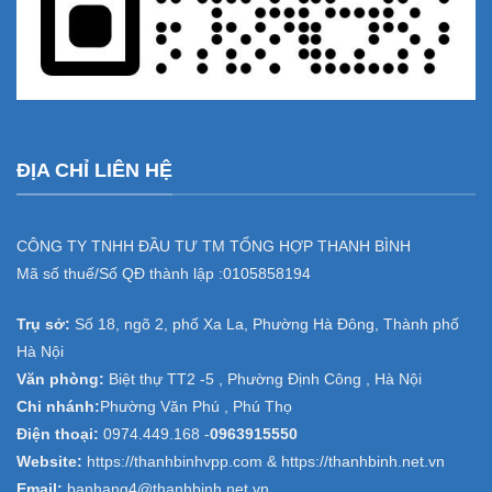
ĐỊA CHỈ LIÊN HỆ
CÔNG TY TNHH ĐẦU TƯ TM TỔNG HỢP THANH BÌNH
Mã số thuế/Số QĐ thành lập :
0105858194
Trụ sở:
Số 18, ngõ 2, phố Xa La, Phường Hà Đông, Thành phố
Hà Nội
Văn phòng:
Biệt thự TT2 -5 , Phường Định Công , Hà Nội
Chi nhánh:
Phường Văn Phú , Phú Thọ
Điện thoại:
0974.449.168
-
0963915550
Website:
https://thanhbinhvpp.com & https://thanhbinh.net.vn
Email:
banhang4@thanhbinh.net.vn