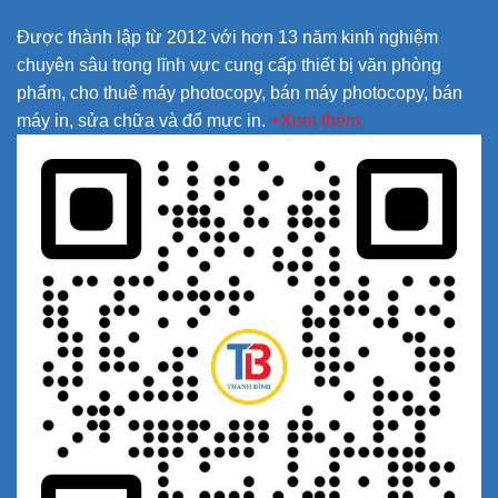
Được thành lập từ 2012 với hơn 13 năm kinh nghiệm
chuyên sâu trong lĩnh vực cung cấp thiết bị văn phòng
phẩm, cho thuê máy photocopy, bán máy photocopy, bán
máy in, sửa chữa và đổ mực in.
+Xem thêm