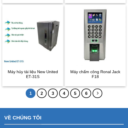
Máy hủy tài liệu New United
Máy chấm công Ronal Jack
ET-31S
F18
1
2
3
4
5
6
VỀ CHÚNG TÔI