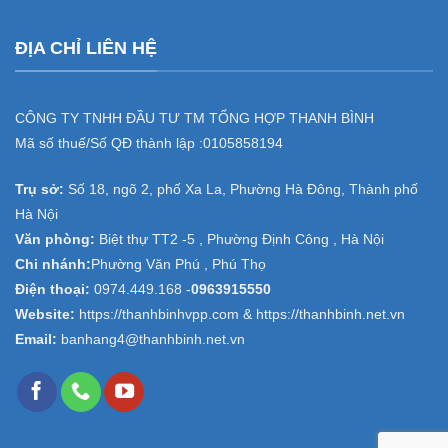
ĐỊA CHỈ LIÊN HỆ
CÔNG TY TNHH ĐẦU TƯ TM TỔNG HỢP THANH BÌNH
Mã số thuế/Số QĐ thành lập :
0105858194
Trụ sở:
Số 18, ngõ 2, phố Xa La, Phường Hà Đông, Thành phố
Hà Nội
Văn phòng:
Biệt thự TT2 -5 , Phường Định Công , Hà Nội
Chi nhánh:
Phường Văn Phú , Phú Thọ
Điện thoại:
0974.449.168
-
0963915550
Website:
https://thanhbinhvpp.com & https://thanhbinh.net.vn
Email:
banhang4@thanhbinh.net.vn