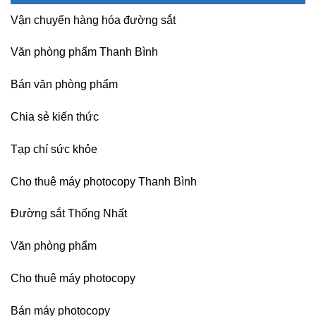
nghề
Nội
nhiệt
Nội
Vận chuyển hàng hóa đường sắt
Nitto
Denko
tại
Văn phòng phẩm Thanh Bình
TP
HCM,
Đà
Bán văn phòng phẩm
Nẵng,
Đồng
Chia sẻ kiến thức
Nai,
Bình
Dương
Tạp chí sức khỏe
Cho thuê máy photocopy Thanh Bình
Đường sắt Thống Nhất
Văn phòng phẩm
Cho thuê máy photocopy
Bán máy photocopy