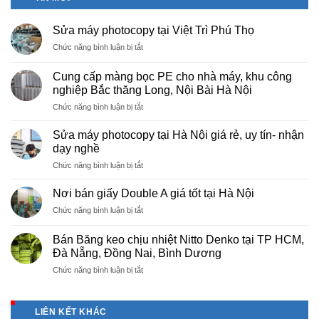
Sửa máy photocopy tại Việt Trì Phú Thọ
ở
Chức năng bình luận bị tắt
Sửa
máy
Cung cấp màng bọc PE cho nhà máy, khu công
photocopy
nghiệp Bắc thăng Long, Nội Bài Hà Nội
tại
ở
Chức năng bình luận bị tắt
Việt
Cung
Trì
cấp
Phú
Sửa máy photocopy tại Hà Nội giá rẻ, uy tín- nhận
màng
Thọ
dạy nghề
bọc
ở
Chức năng bình luận bị tắt
PE
Sửa
cho
máy
nhà
Nơi bán giấy Double A giá tốt tại Hà Nội
photocopy
máy,
ở
Chức năng bình luận bị tắt
tại
khu
Nơi
Hà
công
bán
Nội
Bán Băng keo chịu nhiệt Nitto Denko tại TP HCM,
nghiệp
giấy
giá
Đà Nẵng, Đồng Nai, Bình Dương
Bắc
Double
rẻ,
thăng
ở
Chức năng bình luận bị tắt
A
uy
Long,
Bán
giá
tín-
Nội
Băng
tốt
nhận
Bài
keo
tại
dạy
LIÊN KẾT KHÁC
Hà
chịu
Hà