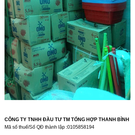
CÔNG TY TNHH ĐẦU TƯ TM TỔNG HỢP THANH BÌNH
Mã số thuế/Số QĐ thành lập :
0105858194