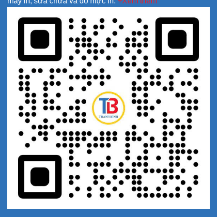
máy in, sửa chữa và đổ mực in.
+Xem thêm