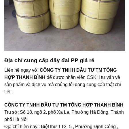
Địa chỉ cung cấp dây đai PP giá rẻ
Liên hệ ngay với
CÔNG TY TNHH ĐẦU TƯ TM TỔNG
HỢP THANH BÌNH
để được nhân viên CSKH tư vấn về
sản phẩm và dịch vụ mà chúng tôi đang cung cấp thật chi
tiết ;
CÔNG TY TNHH ĐẦU TƯ TM TỔNG HỢP THANH BÌNH
Trụ sở: Số 18, ngõ 2, phố Xa La, Phường Hà Đông, Thành
phố Hà Nội
Địa chỉ hiện nay:: Biệt thự TT2 -5 , Phường Định Công ,