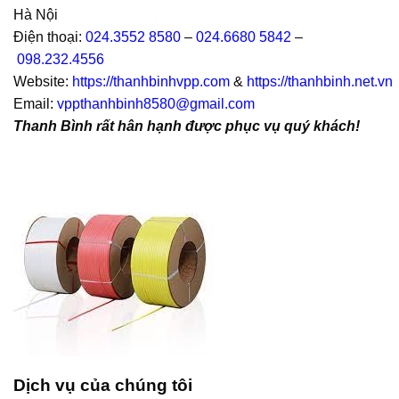
Hà Nội
Điện thoại:
024.3552 8580
–
024.6680 5842
–
098.232.4556
Website:
https://thanhbinhvpp.com
&
https://thanhbinh.net.vn
Email:
vppthanhbinh8580@gmail.com
Thanh Bình rất hân hạnh được phục vụ quý khách!
Dịch vụ của chúng tôi