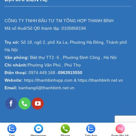
CÔNG TY TNHH ĐẦU TƯ TM TỔNG HỢP THANH BÌNH
Mã số thuế/Số QĐ thành lập :
0105858194
Trụ sở:
Số 18, ngõ 2, phố Xa La, Phường Hà Đông, Thành phố
Hà Nội
Văn phòng:
Biệt thự TT2 -5 , Phường Định Công , Hà Nội
Chi nhánh:
Phường Văn Phú , Phú Thọ
Điện thoại:
0974.449.168
-
0963915550
Website:
https://thanhbinhvpp.com & https://thanhbinh.net.vn
Email:
banhang4@thanhbinh.net.vn
Copyright 2026 ©
Văn phòng phẩm Thanh Bình
Zalo
Messenger
Phone
Zalo App
Form liên hệ