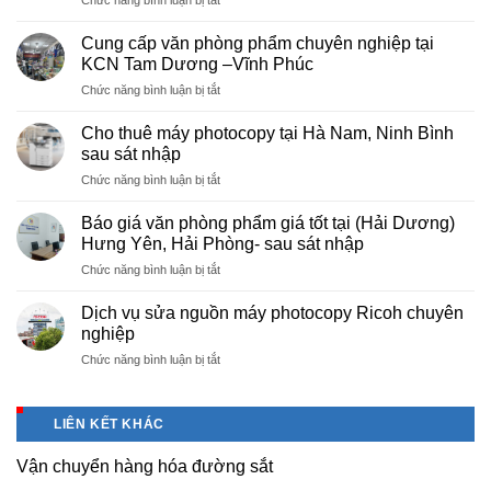
Chức năng bình luận bị tắt
Dịch
vụ
Cung cấp văn phòng phẩm chuyên nghiệp tại
photocopy
KCN Tam Dương –Vĩnh Phúc
giá
ở
Chức năng bình luận bị tắt
rẻ
Cung
hà
cấp
nội
Cho thuê máy photocopy tại Hà Nam, Ninh Bình
văn
–
sau sát nhập
phòng
Báo
ở
Chức năng bình luận bị tắt
phẩm
giá
Cho
chuyên
photo
thuê
nghiệp
Báo giá văn phòng phẩm giá tốt tại (Hải Dương)
tài
máy
tại
Hưng Yên, Hải Phòng- sau sát nhập
liệu
photocopy
KCN
cho
ở
Chức năng bình luận bị tắt
tại
Tam
học
Báo
Hà
Dương
sinh,
giá
Nam,
Dịch vụ sửa nguồn máy photocopy Ricoh chuyên
–
sinh
văn
Ninh
nghiệp
Vĩnh
viên,
phòng
Bình
Phúc
văn
ở
Chức năng bình luận bị tắt
phẩm
sau
phòng,
Dịch
giá
sát
công
vụ
tốt
nhập
ty
sửa
tại
LIÊN KẾT KHÁC
nguồn
(Hải
máy
Dương)
Vận chuyển hàng hóa đường sắt
photocopy
Hưng
Ricoh