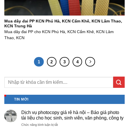
Mua dây đai PP KCN Phú Hà, KCN Cẩm Khê, KCN Lâm Thao,
KCN Trung Hà
Mua dây đai PP cho KCN Phú Hà, KCN Cẩm Khê, KCN Lâm
Thao, KCN
1
2
3
4
TIN MỚI
Dịch vụ photocopy giá rẻ hà nội – Báo giá photo
tài liệu cho học sinh, sinh viên, văn phòng, công ty
ở
Chức năng bình luận bị tắt