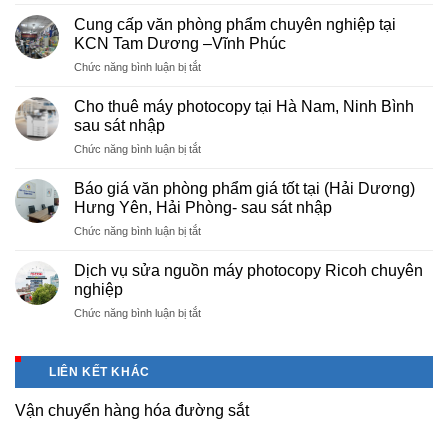
Dịch
vụ
Cung cấp văn phòng phẩm chuyên nghiệp tại
photocopy
KCN Tam Dương –Vĩnh Phúc
giá
ở
Chức năng bình luận bị tắt
rẻ
Cung
hà
cấp
nội
Cho thuê máy photocopy tại Hà Nam, Ninh Bình
văn
–
sau sát nhập
phòng
Báo
ở
Chức năng bình luận bị tắt
phẩm
giá
Cho
chuyên
photo
thuê
nghiệp
Báo giá văn phòng phẩm giá tốt tại (Hải Dương)
tài
máy
tại
Hưng Yên, Hải Phòng- sau sát nhập
liệu
photocopy
KCN
cho
ở
Chức năng bình luận bị tắt
tại
Tam
học
Báo
Hà
Dương
sinh,
giá
Nam,
Dịch vụ sửa nguồn máy photocopy Ricoh chuyên
–
sinh
văn
Ninh
nghiệp
Vĩnh
viên,
phòng
Bình
Phúc
văn
ở
Chức năng bình luận bị tắt
phẩm
sau
phòng,
Dịch
giá
sát
công
vụ
tốt
nhập
ty
sửa
tại
LIÊN KẾT KHÁC
nguồn
(Hải
máy
Dương)
Vận chuyển hàng hóa đường sắt
photocopy
Hưng
Ricoh
Yên,