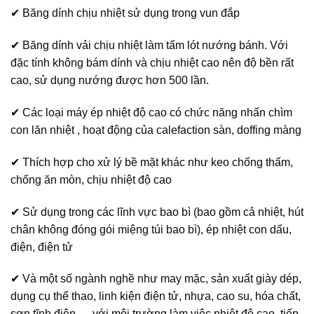
✔ Băng dính chịu nhiệt sử dụng trong vun đắp
✔ Băng dính vải chịu nhiệt làm tấm lót nướng bánh. Với
đặc tính không bám dính và chịu nhiệt cao nên độ bền rất
cao, sử dụng nướng được hơn 500 lần.
✔ Các loại máy ép nhiệt độ cao có chức năng nhấn chìm
con lăn nhiệt , hoạt động của calefaction sàn, doffing màng
✔ Thích hợp cho xử lý bề mặt khác như keo chống thấm,
chống ăn mòn, chịu nhiệt độ cao
✔ Sử dụng trong các lĩnh vực bao bì (bao gồm cả nhiệt, hút
chân không đóng gói miệng túi bao bì), ép nhiệt con dấu,
điện, điện tử
✔ Và một số ngành nghề như may mặc, sản xuất giày dép,
dụng cụ thể thao, linh kiện điện tử, nhựa, cao su, hóa chất,
sơn tĩnh điện,… với môi trường làm việc nhiệt độ cao, tiếp