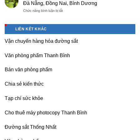
giá
Đà Nẵng, Đồng Nai, Bình Dương
Bắc
Double
rẻ,
thăng
ở
Chức năng bình luận bị tắt
A
uy
Long,
Bán
giá
tín-
Nội
Băng
tốt
nhận
Bài
keo
tại
dạy
LIÊN KẾT KHÁC
Hà
chịu
Hà
nghề
Nội
nhiệt
Nội
Vận chuyển hàng hóa đường sắt
Nitto
Denko
tại
Văn phòng phẩm Thanh Bình
TP
HCM,
Đà
Bán văn phòng phẩm
Nẵng,
Đồng
Chia sẻ kiến thức
Nai,
Bình
Dương
Tạp chí sức khỏe
Cho thuê máy photocopy Thanh Bình
Đường sắt Thống Nhất