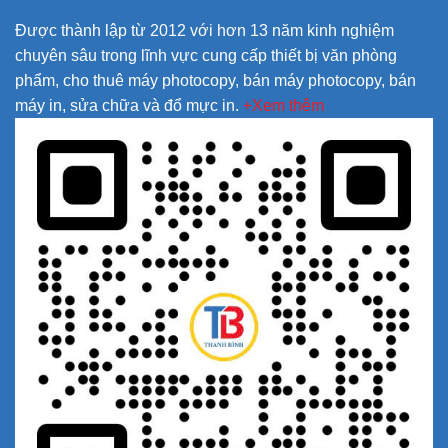
Được thành lập từ 2012 với hơn 13 năm kinh nghiệm
chuyên sâu trong lĩnh vực cung cấp thiết bị văn phòng
phẩm, cho thuê máy photocopy, bán máy photocopy, bán
máy in, sửa chữa và đổ mực in.
+Xem thêm