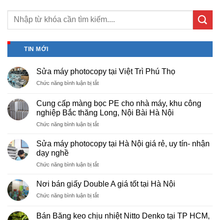
TIN MỚI
Sửa máy photocopy tại Việt Trì Phú Thọ
ở
Chức năng bình luận bị tắt
Sửa
máy
Cung cấp màng bọc PE cho nhà máy, khu công
photocopy
nghiệp Bắc thăng Long, Nội Bài Hà Nội
tại
ở
Chức năng bình luận bị tắt
Việt
Cung
Trì
cấp
Phú
Sửa máy photocopy tại Hà Nội giá rẻ, uy tín- nhận
màng
Thọ
dạy nghề
bọc
ở
Chức năng bình luận bị tắt
PE
Sửa
cho
máy
nhà
Nơi bán giấy Double A giá tốt tại Hà Nội
photocopy
máy,
ở
Chức năng bình luận bị tắt
tại
khu
Nơi
Hà
công
bán
Nội
Bán Băng keo chịu nhiệt Nitto Denko tại TP HCM,
nghiệp
giấy