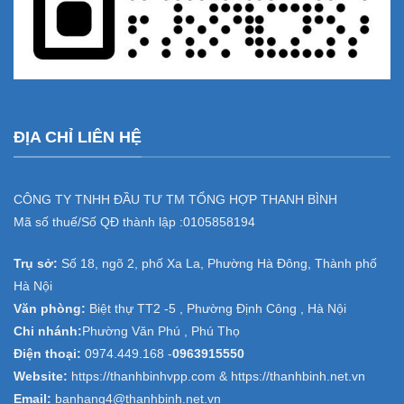
ĐỊA CHỈ LIÊN HỆ
CÔNG TY TNHH ĐẦU TƯ TM TỔNG HỢP THANH BÌNH
Mã số thuế/Số QĐ thành lập :
0105858194
Trụ sở:
Số 18, ngõ 2, phố Xa La, Phường Hà Đông, Thành phố
Hà Nội
Văn phòng:
Biệt thự TT2 -5 , Phường Định Công , Hà Nội
Chi nhánh:
Phường Văn Phú , Phú Thọ
Điện thoại:
0974.449.168
-
0963915550
Website:
https://thanhbinhvpp.com & https://thanhbinh.net.vn
Email:
banhang4@thanhbinh.net.vn