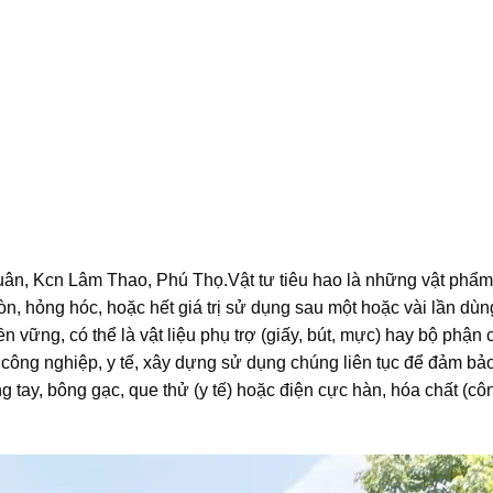
 Xuân, Kcn Lâm Thao, Phú Thọ.Vật tư tiêu hao là những vật phẩ
òn, hỏng hóc, hoặc hết giá trị sử dụng sau một hoặc vài lần dù
 vững, có thể là vật liệu phụ trợ (giấy, bút, mực) hay bộ phận 
công nghiệp, y tế, xây dựng sử dụng chúng liên tục để đảm bả
 tay, bông gạc, que thử (y tế) hoặc điện cực hàn, hóa chất (cô