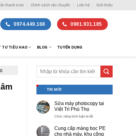
ẫn thanh toán
Chính sách vận chuyển
Liên hệ
Giới thiệu
0974.449.168
0981.931.185
T TƯ TIÊU HAO
BLOG
TUYỂN DỤNG
họ
 Lâm
TIN MỚI
Sửa máy photocopy tại
Việt Trì Phú Thọ
ở
Chức năng bình luận bị tắt
Sửa
máy
Cung cấp màng bọc PE
photocopy
cho nhà máy, khu công