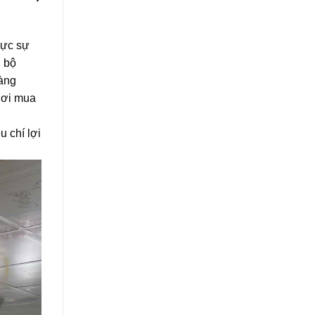
hực sự
n bộ
hàng
Nơi mua
u chí lợi