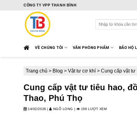
Skip
CÔNG TY VPP THANH BÌNH
to
content
Tìm
kiếm:
VỀ CHÚNG TÔI
VĂN PHÒNG PHẨM
BẢO HỘ 
Trang chủ
>
Blog
>
Vật tư cơ khí
>
Cung cấp vật tư 
Cung cấp vật tư tiêu hao, đ
Thao, Phú Thọ
14/02/2026
|
NGÔ LONG
|
198 LƯỢT XEM