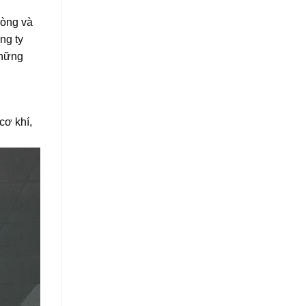
lòng và
ng ty
những
cơ khí,