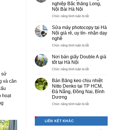
tại
nghiệp Bắc thăng Long,
Việt
Nội Bài Hà Nội
Trì
Phú
ở
Chức năng bình luận bị tắt
Thọ
Cung
cấp
Sửa máy photocopy tại Hà
màng
Nội giá rẻ, uy tín- nhận dạy
bọc
nghề
PE
ở
Chức năng bình luận bị tắt
cho
Sửa
nhà
máy
máy,
Nơi bán giấy Double A giá
photocopy
khu
tốt tại Hà Nội
tại
công
ở
Chức năng bình luận bị tắt
Hà
nghiệp
m sử
Nơi
Nội
Bắc
bán
giá
Bán Băng keo chịu nhiệt
thăng
ng và cần
giấy
rẻ,
Long,
Nitto Denko tại TP HCM,
cấu
Double
uy
Nội
Đà Nẵng, Đồng Nai, Bình
A
tín-
Bài
o hoạt
Dương
giá
nhận
Hà
ng
tốt
ở
Chức năng bình luận bị tắt
dạy
Nội
tại
Bán
nghề
Hà
Băng
Nội
keo
LIÊN KẾT KHÁC
chịu
nhiệt