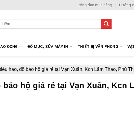
Hướng dẫn mua hàng
Hướng d
LAO ĐỘNG
ĐỔ MỰC, SỬA MÁY IN
THIẾT BỊ VĂN PHÒNG
VẬ
tiêu hao, đồ bảo hộ giá rẻ tại Vạn Xuân, Kcn Lâm Thao, Phú T
ồ bảo hộ giá rẻ tại Vạn Xuân, Kcn