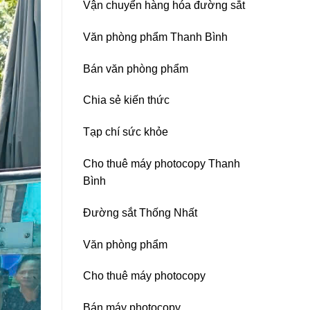
Vận chuyển hàng hóa đường sắt
Nitto
Denko
tại
Văn phòng phẩm Thanh Bình
TP
HCM,
Đà
Bán văn phòng phẩm
Nẵng,
Đồng
Chia sẻ kiến thức
Nai,
Bình
Dương
Tạp chí sức khỏe
Cho thuê máy photocopy Thanh
Bình
Đường sắt Thống Nhất
Văn phòng phẩm
Cho thuê máy photocopy
Bán máy photocopy