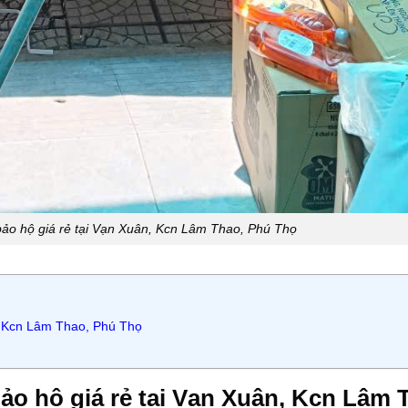
 bảo hộ giá rẻ tại Vạn Xuân, Kcn Lâm Thao, Phú Thọ
n, Kcn Lâm Thao, Phú Thọ
bảo hộ giá rẻ tại Vạn Xuân, Kcn Lâm 