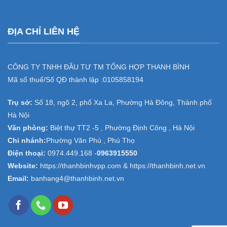
ĐỊA CHỈ LIÊN HỆ
CÔNG TY TNHH ĐẦU TƯ TM TỔNG HỢP THANH BÌNH
Mã số thuế/Số QĐ thành lập :
0105858194
Trụ sở:
Số 18, ngõ 2, phố Xa La, Phường Hà Đông, Thành phố
Hà Nội
Văn phòng:
Biệt thự TT2 -5 , Phường Định Công , Hà Nội
Chi nhánh:
Phường Văn Phú , Phú Thọ
Điện thoại:
0974.449.168
-
0963915550
Website:
https://thanhbinhvpp.com & https://thanhbinh.net.vn
Email:
banhang4@thanhbinh.net.vn