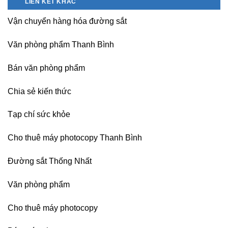
dạy
LIÊN KẾT KHÁC
Hà
chịu
Hà
nghề
Nội
nhiệt
Nội
Vận chuyển hàng hóa đường sắt
Nitto
Denko
tại
Văn phòng phẩm Thanh Bình
TP
HCM,
Đà
Bán văn phòng phẩm
Nẵng,
Đồng
Chia sẻ kiến thức
Nai,
Bình
Dương
Tạp chí sức khỏe
Cho thuê máy photocopy Thanh Bình
Đường sắt Thống Nhất
Văn phòng phẩm
Cho thuê máy photocopy