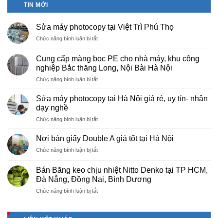
TIN MỚI
Sửa máy photocopy tại Việt Trì Phú Thọ
ở
Chức năng bình luận bị tắt
Sửa
máy
Cung cấp màng bọc PE cho nhà máy, khu công
photocopy
nghiệp Bắc thăng Long, Nội Bài Hà Nội
tại
ở
Chức năng bình luận bị tắt
Việt
Cung
Trì
cấp
Phú
Sửa máy photocopy tại Hà Nội giá rẻ, uy tín- nhận
màng
Thọ
dạy nghề
bọc
ở
Chức năng bình luận bị tắt
PE
Sửa
cho
máy
nhà
Nơi bán giấy Double A giá tốt tại Hà Nội
photocopy
máy,
ở
Chức năng bình luận bị tắt
tại
khu
Nơi
Hà
công
bán
Nội
Bán Băng keo chịu nhiệt Nitto Denko tại TP HCM,
nghiệp
giấy
giá
Đà Nẵng, Đồng Nai, Bình Dương
Bắc
Double
rẻ,
thăng
ở
Chức năng bình luận bị tắt
A
uy
Long,
Bán
giá
tín-
Nội
Băng
tốt
nhận
Bài
keo
tại