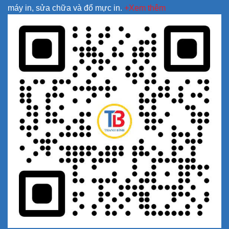
máy in, sửa chữa và đổ mực in.
+Xem thêm