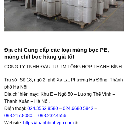
Địa chỉ Cung cấp các loại màng bọc PE,
màng chít bọc hàng giá tốt
CÔNG TY TNHH ĐẦU TƯ TM TỔNG HỢP THANH BÌNH
Trụ sở: Số 18, ngõ 2, phố Xa La, Phường Hà Đông, Thành
phố Hà Nội
Địa chỉ hiện nay:: Khu E – Ngõ 50 – Lương Thế Vinh –
Thanh Xuân – Hà Nội.
Điện thoại:
024.3552 8580
–
024.6680 5842
–
098.217.8080
. –
098.232.4556
Website:
https://thanhbinhvpp.com
&