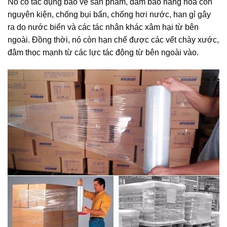
Nó có tác dụng bảo vệ sản phẩm, đảm bảo hàng hoá còn
nguyên kiện, chống bụi bẩn, chống hơi nước, han gỉ gây
ra do nước biển và các tác nhân khác xâm hại từ bên
ngoài. Đồng thời, nó còn hạn chế được các vết chày xước,
đâm thọc mạnh từ các lực tác động từ bên ngoài vào.