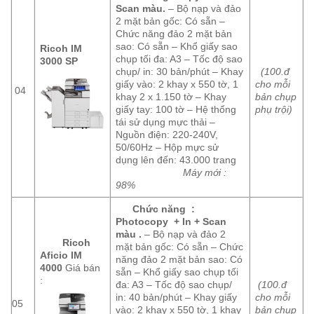
Scan màu.
– Bộ nạp và đảo
2 mặt bản gốc: Có sẵn –
Chức năng đảo 2 mặt bản
sao: Có sẵn – Khổ giấy sao
Ricoh IM
chụp tối đa: A3 – Tốc độ sao
3000 SP
chụp/ in: 30 bản/phút – Khay
(100.đ
giấy vào: 2 khay x 550 tờ, 1
cho mỗi
04
khay 2 x 1.150 tờ – Khay
bản chụp
giấy tay: 100 tờ – Hệ thống
phụ trội)
tái sử dụng mực thải –
Nguồn điện: 220-240V,
50/60Hz – Hộp mực sử
dụng lên đến: 43.000 trang
Máy mới :
98%
Chức năng :
Photocopy + In + Scan
màu .
– Bộ nạp và đảo 2
Ricoh
mặt bản gốc: Có sẵn – Chức
Aficio IM
năng đảo 2 mặt bản sao: Có
4000
Giá bán
sẵn – Khổ giấy sao chụp tối
:
đa: A3 – Tốc độ sao chụp/
(100.đ
in: 40 bản/phút – Khay giấy
cho mỗi
05
vào: 2 khay x 550 tờ, 1 khay
bản chụp