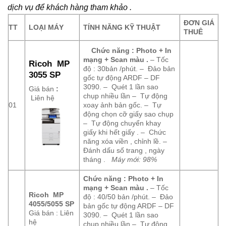
dịch vụ để khách hàng tham khảo .
ĐƠN GIÁ
TT
LOẠI MÁY
TÍNH NĂNG KỸ THUẬT
THUÊ
Chức năng : Photo + In
mạng + Scan màu .
– Tốc
Ricoh MP
độ : 30bản /phút. – Đảo bản
3055 SP
gốc tự động ARDF – DF
3090. – Quét 1 lần sao
Giá bán
:
chụp nhiều lần – Tự động
Liên hệ
01
xoay ảnh bản gốc. – Tự
động chọn cỡ giấy sao chụp
– Tự động chuyển khay
giấy khi hết giấy . – Chức
năng xóa viền , chỉnh lề. –
Đánh dấu số trang , ngày
tháng .
Máy mới: 98%
Chức năng : Photo + In
mạng + Scan màu .
– Tốc
Ricoh MP
độ : 40/50 bản /phút. – Đảo
4055/5055 SP
bản gốc tự động ARDF – DF
Giá bán : Liên
3090. – Quét 1 lần sao
hệ
chụp nhiều lần – Tự động