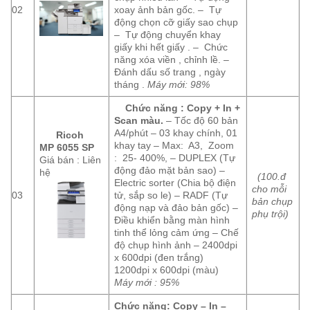
02
xoay ảnh bản gốc. – Tự
động chọn cỡ giấy sao chụp
– Tự động chuyển khay
giấy khi hết giấy . – Chức
năng xóa viền , chỉnh lề. –
Đánh dấu số trang , ngày
tháng .
Máy mới: 98%
Chức năng : Copy + In +
Scan màu.
– Tốc độ 60 bản
A4/phút – 03 khay chính, 01
Ricoh
khay tay – Max: A3, Zoom
MP 6055 SP
: 25- 400%, – DUPLEX (Tự
Giá bán : Liên
động đảo mặt bản sao) –
hệ
(100.đ
Electric sorter (Chia bộ điện
cho mỗi
03
tử, sắp so le) – RADF (Tự
bản chụp
động nạp và đảo bản gốc) –
phụ trội)
Điều khiển bằng màn hình
tinh thể lỏng cảm ứng – Chế
độ chụp hình ảnh – 2400dpi
x 600dpi (đen trắng)
1200dpi x 600dpi (màu)
Máy mới : 95%
Chức năng: Copy – In –