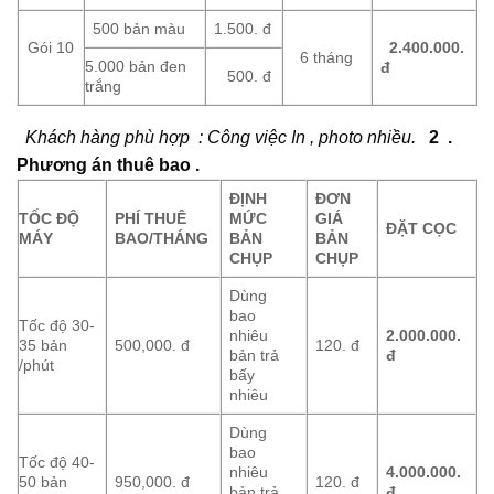
500 bản màu
1.500. đ
Gói 10
2.400.000.
6 tháng
5.000 bản đen
đ
500. đ
trắng
Khách hàng phù hợp : Công việc In , photo nhiều.
2 .
Phương án thuê bao .
ĐỊNH
ĐƠN
TỐC ĐỘ
PHÍ THUÊ
MỨC
GIÁ
ĐẶT CỌC
MÁY
BAO/THÁNG
BẢN
BẢN
CHỤP
CHỤP
Dùng
bao
Tốc độ 30-
nhiêu
2.000.000.
35 bản
500,000. đ
120. đ
bản trả
đ
/phút
bấy
nhiêu
Dùng
bao
Tốc độ 40-
nhiêu
4.000.000.
50 bản
950,000. đ
120. đ
bản trả
đ