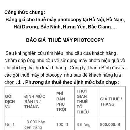
Công thức chung:
Bảng giá cho thuê máy photocopy tại Hà Nội, Hà Nam,
Hải Dương, Bắc Ninh, Hưng Yên, Bắc Giang….
BÁO GIÁ THUÊ MÁY PHOTOCOPY
Sau khi nghiên cứu tìm hiểu nhu cầu của khách hàng .
Nhằm đáp ứng nhu cầu về sử dụng máy photo hiệu quả và
chi phí hợp lý cho khách hàng . Công ty Thanh Bình đưa ra
các gói thuê máy photocopy như sau để khách hàng lựa
chọn .
1 .
Phương án thuê theo định mức bản chụp
:
TH
Ờ
I
PHÍ
GÓI
ĐỊNH MỨC
GIAN
BẢN
GIÁ THUÊ /
D
Ị
CH
B
Ả
N IN /
THUÊ
PH
Ụ
THÁNG
V
Ụ
THÁNG
T
Ố
I
TR
Ộ
I
THI
Ể
U
3.000 bản
Gói 1
100. đ
6 tháng
800.000.
đ
đen trắng