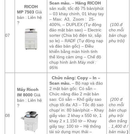
Scan
màu
.
–
Hãng RICOH
RICOH
sản xuất, tốc độ 75 bản/phút
MP 7503
Giá
– 03 khay chính, 01 khay tay
bán : Liên hệ
– Max: A3, Zoom : 25-
?
400%, – DUPLEX (Tự động
(100.đ
đảo mặt bản sao) – Electric
cho mỗi
07
sorter (Chia bộ điện tử, sắp
bản chụp
so le) – RADF (Tự động nạp
phụ trội)
và đảo bản gốc) – Điều
khiển bằng màn hình tinh
thể lỏng cảm ứng – Chế độ
chụp hình ảnh
Máy mới :
95%
Chức năng: Copy – In –
Scan màu.
– Bộ nạp và đảo
2 mặt bản gốc: Có sẵn –
Máy Ricoh
Chức năng đảo 2 mặt bản
IM 8000
Giá
sao: Có sẵn – Khổ giấy sao
(200 đ
bán : Liên hệ
chụp tối đa: A3 – Tốc độ sao
cho mỗi
?
chụp/ in: 80 bản/phút – Khay
bản chụp
08
giấy vào: 2 khay x 550 tờ, 1
phụ trội
khay 2 x 1.150 tờ – Khay
đen trắng
giấy tay: 100 tờ – Hệ thống
. 1,400 đ /
tái sử dụng mực thải –
bản màu
)