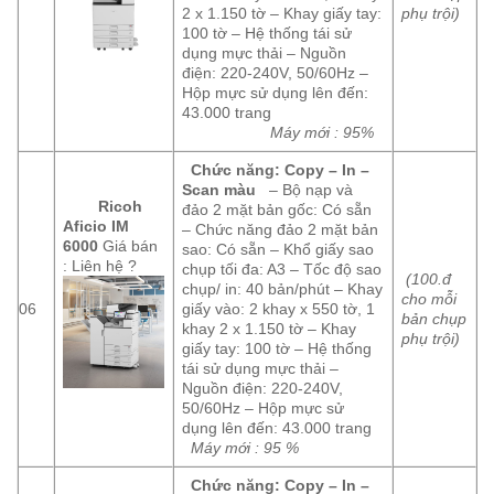
2 x 1.150 tờ – Khay giấy tay:
phụ trội)
100 tờ – Hệ thống tái sử
dụng mực thải – Nguồn
điện: 220-240V, 50/60Hz –
Hộp mực sử dụng lên đến:
43.000 trang
Máy mới : 95%
Chức năng: Copy – In –
Scan màu
– Bộ nạp và
Ricoh
đảo 2 mặt bản gốc: Có sẵn
Aficio IM
– Chức năng đảo 2 mặt bản
6000
Giá bán
sao: Có sẵn – Khổ giấy sao
: Liên hệ ?
chụp tối đa: A3 – Tốc độ sao
(100.đ
chụp/ in: 40 bản/phút – Khay
cho mỗi
06
giấy vào: 2 khay x 550 tờ, 1
bản chụp
khay 2 x 1.150 tờ – Khay
phụ trội)
giấy tay: 100 tờ – Hệ thống
tái sử dụng mực thải –
Nguồn điện: 220-240V,
50/60Hz – Hộp mực sử
dụng lên đến: 43.000 trang
Máy mới : 95 %
Chức năng: Copy – In –