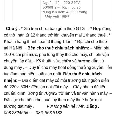
Nguồn điện: 220-240V,
50/60Hz – Hộp mực sử
dụng lên đến: 43.000 trang
Máy mới : 95%
Chú ý :
* Giá trên chưa bao gồm thuế GTGT . * Hợp đồng
có thời hạn từ 12 tháng trở lên khuyến mại 1 tháng thuê . *
Khách hàng thanh toán 3 tháng 1 lần . * Địa chỉ cho thuê
tại Hà Nội .
Bên cho thuê chịu trách nhiệm:
– Miễn phí
100% chi phí mực, phụ tùng thay thế cho máy, chi phí vận
chuyển lắp đặt. – Kỹ thuật sửa chữa và hướng dẫn sử
dụng máy . – Duy trì cho máy hoạt động thường xuyên, liên
tục đảm bảo hiệu suất cao nhất.
Bên thuê chịu trách
nhiệm:
– Địa điểm đặt máy có môi trường tốt, nguồn điện
đủ 220v, 50Hz đến tận nơi đặt máy. – Giấy photo đủ tiêu
chuẩn, định lượng từ 70g/m2 trở lên và tự vận hành máy. –
Đặt cọc cho bên cho thuê tùy theo máy thuê hoặc môi
trường đặt máy .
Vui lòng liên hệ :
Mr . Đăng
:
098.2324556 – 086. 853 8182