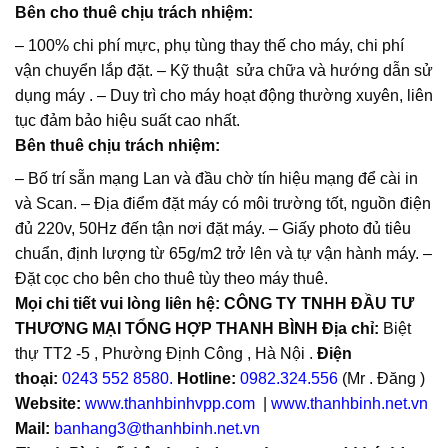
Bên cho thuê chịu trách nhiệm:
– 100% chi phí mực, phụ tùng thay thế cho máy, chi phí
vận chuyển lắp đặt. – Kỹ thuật sửa chữa và hướng dẫn sử
dụng máy . – Duy trì cho máy hoạt động thường xuyên, liên
tục đảm bảo hiệu suất cao nhất.
Bên thuê chịu trách nhiệm:
– Bố trí sẵn mạng Lan và đầu chờ tín hiệu mạng để cài in
và Scan. – Địa điểm đặt máy có môi trường tốt, nguồn điện
đủ 220v, 50Hz đến tận nơi đặt máy. – Giấy photo đủ tiêu
chuẩn, định lượng từ 65g/m2 trở lên và tự vận hành máy. –
Đặt cọc cho bên cho thuê tùy theo máy thuê.
Mọi chi tiết vui lòng liên hệ:
CÔNG TY TNHH ĐẦU TƯ
THƯƠNG MẠI TỔNG HỢP THANH BÌNH
Địa chỉ:
Biệt
thự TT2 -5 , Phường Định Công , Hà Nội .
Điện
thoại:
0243 552 8580.
Hotline:
0982.324.556
(Mr . Đăng )
Website:
www.thanhbinhvpp.com
|
www.thanhbinh.net.vn
Mail:
banhang3@thanhbinh.net.vn