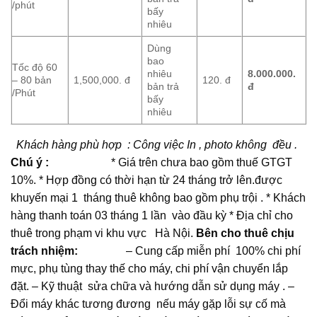
/phút
bấy
nhiêu
Dùng
bao
Tốc độ 60
nhiêu
8.000.000.
– 80 bản
1,500,000. đ
120. đ
bản trả
đ
/Phút
bấy
nhiêu
Khách hàng phù hợp : Công việc In , photo không đều .
Chú ý :
* Giá trên chưa bao gồm thuế GTGT
10%. * Hợp đồng có thời hạn từ 24 tháng trở lên.được
khuyến mại 1 tháng thuê không bao gồm phụ trội . * Khách
hàng thanh toán 03 tháng 1 lần vào đầu kỳ * Địa chỉ cho
thuê trong phạm vi khu vực Hà Nội.
Bên cho thuê chịu
trách nhiệm:
– Cung cấp miễn phí 100% chi phí
mực, phụ tùng thay thế cho máy, chi phí vận chuyển lắp
đặt. – Kỹ thuật sửa chữa và hướng dẫn sử dụng máy . –
Đổi máy khác tương đương nếu máy gặp lỗi sự cố mà