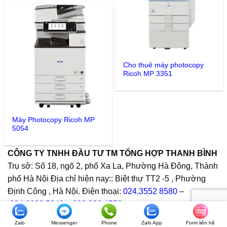
Cho thuê máy photocopy
Ricoh MP 3351
Máy Photocopy Ricoh MP
5054
CÔNG TY TNHH ĐẦU TƯ TM TỔNG HỢP THANH BÌNH
Trụ sở: Số 18, ngõ 2, phố Xa La, Phường Hà Đông, Thành
phố Hà Nội Địa chỉ hiện nay:: Biệt thự TT2 -5 , Phường
Định Công , Hà Nội. Điện thoại:
024.3552 8580
–
024.6680 5842
–
098.232.4556
Website:
https://www.thanhbinhvpp.com
&
https://banmaypho
Zalo
Messenger
Phone
Zalo App
Form liên hệ