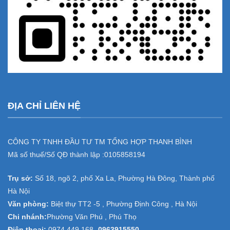
ĐỊA CHỈ LIÊN HỆ
CÔNG TY TNHH ĐẦU TƯ TM TỔNG HỢP THANH BÌNH
Mã số thuế/Số QĐ thành lập :
0105858194
Trụ sở:
Số 18, ngõ 2, phố Xa La, Phường Hà Đông, Thành phố
Hà Nội
Văn phòng:
Biệt thự TT2 -5 , Phường Định Công , Hà Nội
Chi nhánh:
Phường Văn Phú , Phú Thọ
Điện thoại:
0974.449.168
-
0963915550