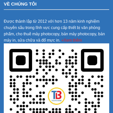
VỀ CHÚNG TÔI
Được thành lập từ 2012 với hơn 13 năm kinh nghiệm
chuyên sâu trong lĩnh vực cung cấp thiết bị văn phòng
phẩm, cho thuê máy photocopy, bán máy photocopy, bán
máy in, sửa chữa và đổ mực in.
+Xem thêm