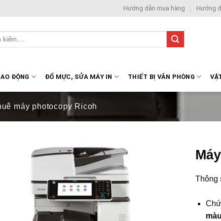
Hướng dẫn mua hàng
Hướng d
LAO ĐỘNG
ĐỔ MỰC, SỬA MÁY IN
THIẾT BỊ VĂN PHÒNG
VẬ
huê máy photocopy Ricoh
Máy
Thông 
Chứ
mà