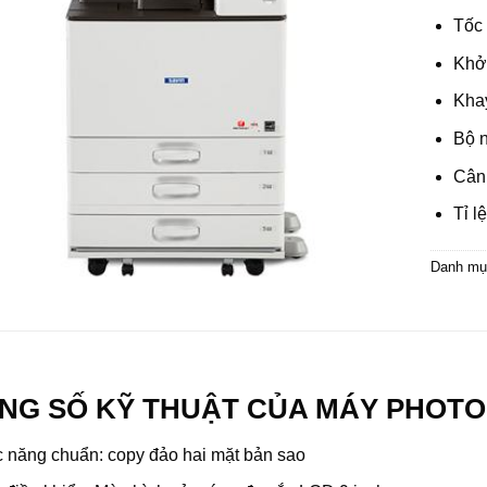
Tốc 
Khở
Kha
Bộ 
Cân
Tỉ l
Danh mụ
NG SỐ KỸ THUẬT CỦA MÁY PHOTOC
 năng chuẩn: copy đảo hai mặt bản sao