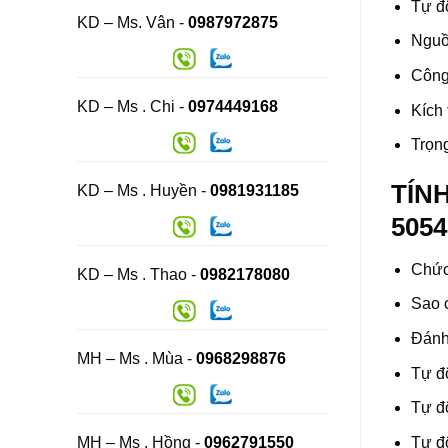
Tự đ
KD – Ms. Vân -
0987972875
Nguồ
Công 
KD – Ms . Chi -
0974449168
Kích
Trọn
TÍN
KD – Ms . Huyền -
0981931185
5054
Chức
KD – Ms . Thao -
0982178080
Sao 
Đánh
MH – Ms . Mùa -
0968298876
Tự đ
Tự đ
MH – Ms . Hồng -
0962791550
Tự đ