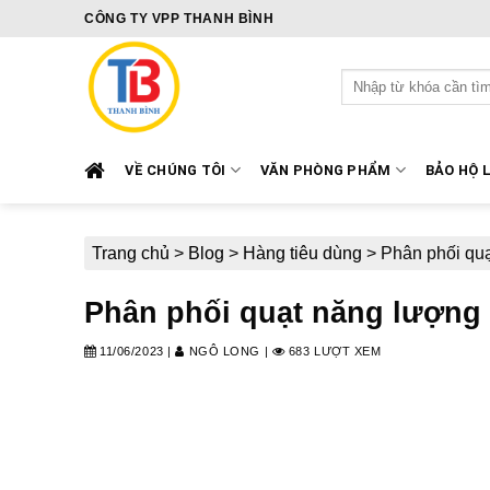
Skip
CÔNG TY VPP THANH BÌNH
to
content
Tìm
kiếm:
VỀ CHÚNG TÔI
VĂN PHÒNG PHẨM
BẢO HỘ 
Trang chủ
>
Blog
>
Hàng tiêu dùng
>
Phân phối quạt
Phân phối quạt năng lượng mặ
11/06/2023
|
NGÔ LONG
|
683 LƯỢT XEM