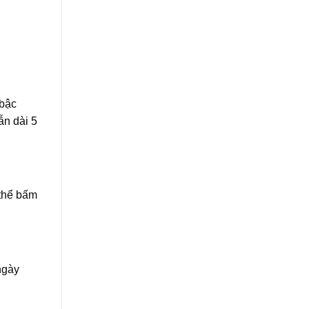
 bậc
ẫn dài 5
 thể bấm
ngày