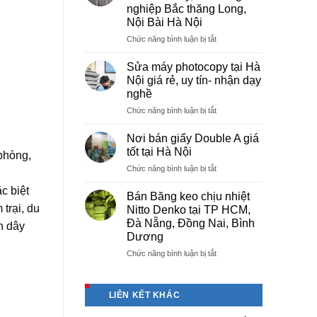
tại
nghiệp Bắc thăng Long,
Việt
Nội Bài Hà Nội
Trì
Phú
ở
Chức năng bình luận bị tắt
Thọ
Cung
cấp
Sửa máy photocopy tại Hà
màng
Nội giá rẻ, uy tín- nhận dạy
bọc
nghề
PE
ở
Chức năng bình luận bị tắt
cho
Sửa
nhà
máy
máy,
Nơi bán giấy Double A giá
photocopy
khu
tốt tại Hà Nội
 phòng,
tại
công
ở
Chức năng bình luận bị tắt
Hà
nghiệp
Nơi
Nội
Bắc
c biệt
bán
giá
Bán Băng keo chịu nhiệt
thăng
giấy
rẻ,
Long,
trại, du
Nitto Denko tại TP HCM,
Double
uy
Nội
Đà Nẵng, Đồng Nai, Bình
n dây
A
tín-
Bài
Dương
giá
nhận
Hà
tốt
ở
Chức năng bình luận bị tắt
dạy
Nội
tại
Bán
nghề
Hà
Băng
Nội
keo
LIÊN KẾT KHÁC
chịu
nhiệt