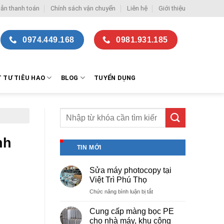
ẫn thanh toán
Chính sách vận chuyển
Liên hệ
Giới thiệu
0974.449.168
0981.931.185
T TƯ TIÊU HAO
BLOG
TUYỂN DỤNG
nh
TIN MỚI
Sửa máy photocopy tại
Việt Trì Phú Thọ
ở
Chức năng bình luận bị tắt
Sửa
máy
Cung cấp màng bọc PE
photocopy
cho nhà máy, khu công