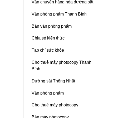
Vận chuyển hàng hóa đường sắt
Nitto
Denko
tại
Văn phòng phẩm Thanh Bình
TP
HCM,
Đà
Bán văn phòng phẩm
Nẵng,
Đồng
Chia sẻ kiến thức
Nai,
Bình
Dương
Tạp chí sức khỏe
Cho thuê máy photocopy Thanh
Bình
Đường sắt Thống Nhất
Văn phòng phẩm
Cho thuê máy photocopy
Bán máy photocopy