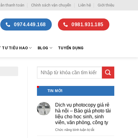
ẫn thanh toán
Chính sách vận chuyển
Liên hệ
Giới thiệu
0974.449.168
0981.931.185
T TƯ TIÊU HAO
BLOG
TUYỂN DỤNG
TIN MỚI
Dịch vụ photocopy giá rẻ
hà nội – Báo giá photo tài
liệu cho học sinh, sinh
viên, văn phòng, công ty
ở
Chức năng bình luận bị tắt
Dịch