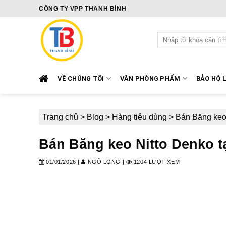
Skip
CÔNG TY VPP THANH BÌNH
to
content
Tìm
kiếm:
VỀ CHÚNG TÔI
VĂN PHÒNG PHẨM
BẢO HỘ 
Trang chủ
>
Blog
>
Hàng tiêu dùng
>
Bán Băng keo
Bán Băng keo Nitto Denko t
01/01/2026
|
NGÔ LONG
|
1204 LƯỢT XEM