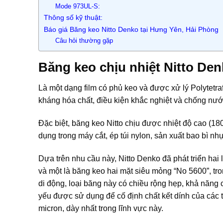
Mode 973UL-S:
Thông số kỹ thuật:
Báo giá Băng keo Nitto Denko tại Hưng Yên, Hải Phòng
Câu hỏi thường gặp
Băng keo chịu nhiệt Nitto Den
Là một dạng film có phủ keo và được xử lý Polytetra
kháng hóa chất, điều kiện khắc nghiệt và chống nướ
Đặc biệt, băng keo Nitto chịu được nhiệt độ cao (
dụng trong máy cắt, ép túi nylon, sản xuất bao bì n
Dựa trên nhu cầu này, Nitto Denko đã phát triển hai
và một là băng keo hai mặt siêu mỏng “No 5600”, t
di động, loại băng này có chiều rộng hẹp, khả năng
yếu được sử dụng để cố định chất kết dính của các 
micron, dày nhất trong lĩnh vực này.