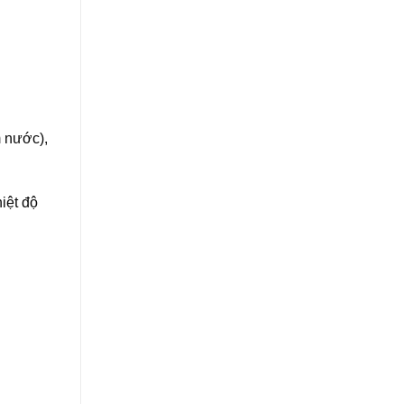
m nước),
iệt độ