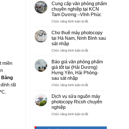
vụ
Cung cấp văn phòng phẩm
photocopy
chuyên nghiệp tại KCN
giá
Tam Dương –Vĩnh Phúc
rẻ
ở
Chức năng bình luận bị tắt
hà
Cung
nội
cấp
–
Cho thuê máy photocopy
văn
Báo
tại Hà Nam, Ninh Bình sau
phòng
giá
sát nhập
phẩm
photo
ở
Chức năng bình luận bị tắt
chuyên
tài
Cho
nghiệp
liệu
thuê
tại
cho
Báo giá văn phòng phẩm
t miền
máy
KCN
học
giá tốt tại (Hải Dương)
photocopy
ến
Tam
sinh,
Hưng Yên, Hải Phòng-
tại
Dương
sinh
.
Băng
sau sát nhập
Hà
–
viên,
dính rất
Nam,
Vĩnh
ở
Chức năng bình luận bị tắt
văn
Ninh
Phúc
Báo
phòng,
*C.
Bình
giá
công
Dịch vụ sửa nguồn máy
sau
văn
ty
photocopy Ricoh chuyên
sát
phòng
nghiệp
nhập
phẩm
ở
Chức năng bình luận bị tắt
giá
Dịch
tốt
vụ
tại
sửa
(Hải