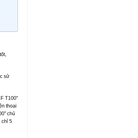
ốt,
ợc sử
SCF T100”
ện thoại
00” chủ
 chỉ 5