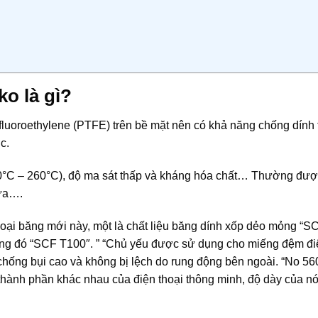
ko là gì?
fluoroethylene (PTFE) trên bề mặt nên có khả năng chống dính t
c.
180°C – 260°C), độ ma sát thấp và kháng hóa chất… Thường đư
hựa….
 loại băng mới này, một là chất liệu băng dính xốp dẻo mỏng “
rong đó “SCF T100″. ” “Chủ yếu được sử dụng cho miếng đệm đi
 chống bụi cao và không bị lệch do rung động bên ngoài. “No 56
thành phần khác nhau của điện thoại thông minh, độ dày của nó