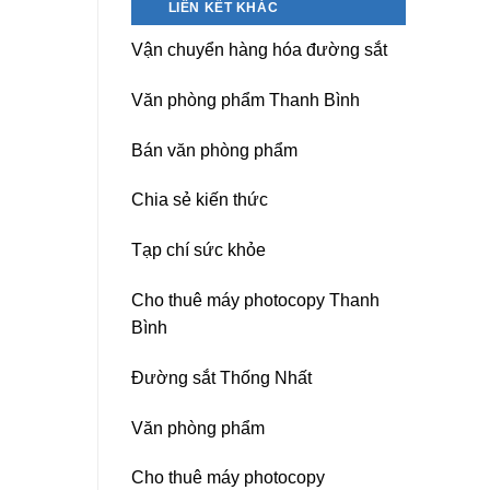
LIÊN KẾT KHÁC
nguồn
Dương)
máy
Hưng
Vận chuyển hàng hóa đường sắt
photocopy
Yên,
Ricoh
Hải
chuyên
Phòng-
Văn phòng phẩm Thanh Bình
nghiệp
sau
sát
Bán văn phòng phẩm
nhập
Chia sẻ kiến thức
Tạp chí sức khỏe
Cho thuê máy photocopy Thanh
Bình
Đường sắt Thống Nhất
Văn phòng phẩm
Cho thuê máy photocopy