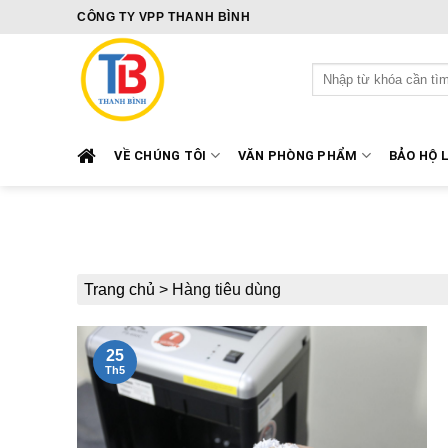
Skip
CÔNG TY VPP THANH BÌNH
to
content
Tìm
kiếm:
VỀ CHÚNG TÔI
VĂN PHÒNG PHẨM
BẢO HỘ 
Trang chủ
>
Hàng tiêu dùng
25
Th5