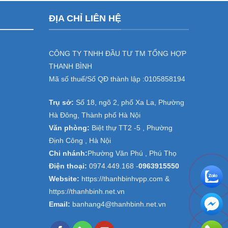
ĐỊA CHỈ LIÊN HỆ
CÔNG TY TNHH ĐẦU TƯ TM TỔNG HỢP
THANH BÌNH
Mã số thuế/Số QĐ thành lập :
0105858194
Trụ sở:
Số 18, ngõ 2, phố Xa La, Phường
Hà Đông, Thành phố Hà Nội
Văn phòng:
Biệt thự TT2 -5 , Phường
Định Công , Hà Nội
Chi nhánh:
Phường Văn Phú , Phú Thọ
Điện thoại:
0974.449.168
-
0963915550
Website:
https://thanhbinhvpp.com &
https://thanhbinh.net.vn
Email:
banhang4@thanhbinh.net.vn