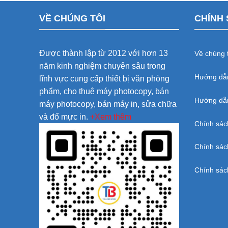
VỀ CHÚNG TÔI
CHÍNH 
Được thành lập từ 2012 với hơn 13
Về chúng t
năm kinh nghiệm chuyên sâu trong
Hướng dẫ
lĩnh vực cung cấp thiết bị văn phòng
phẩm, cho thuê máy photocopy, bán
Hướng dẫn
máy photocopy, bán máy in, sửa chữa
và đổ mực in.
+Xem thêm
Chính sác
Chính sác
Chính sác