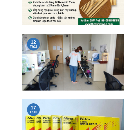
12
Th11
17
Th10