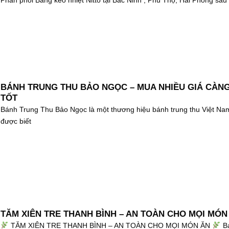
Phân phối Băng keo nhiệt Nitto tại Bắc Ninh , Phú Thọ, Hải Phòng sau
BÁNH TRUNG THU BẢO NGỌC – MUA NHIỀU GIÁ CÀN
TỐT
Bánh Trung Thu Bảo Ngọc là một thương hiệu bánh trung thu Việt Na
được biết
TĂM XIÊN TRE THANH BÌNH – AN TOÀN CHO MỌI MÓN
TĂM XIÊN TRE THANH BÌNH – AN TOÀN CHO MỌI MÓN ĂN
B