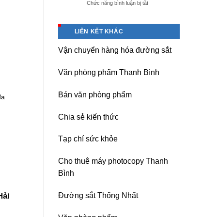
ở
Chức năng bình luận bị tắt
giá
Dịch
tốt
vụ
tại
sửa
(Hải
LIÊN KẾT KHÁC
nguồn
Dương)
máy
Hưng
Vận chuyển hàng hóa đường sắt
photocopy
Yên,
Ricoh
Hải
chuyên
Phòng-
Văn phòng phẩm Thanh Bình
nghiệp
sau
sát
Bán văn phòng phẩm
nhập
đa
Chia sẻ kiến thức
Tạp chí sức khỏe
Cho thuê máy photocopy Thanh
Bình
Hải
Đường sắt Thống Nhất