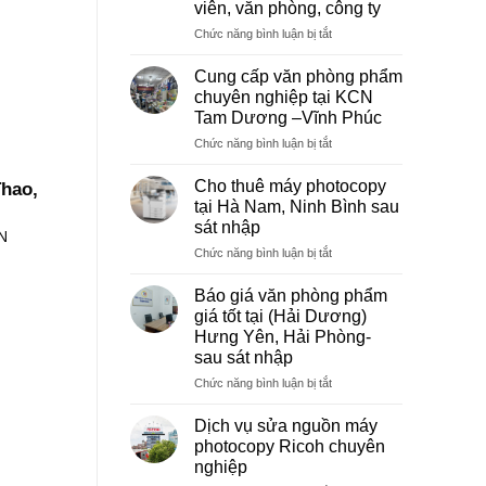
viên, văn phòng, công ty
ở
Chức năng bình luận bị tắt
Dịch
vụ
Cung cấp văn phòng phẩm
photocopy
chuyên nghiệp tại KCN
giá
Tam Dương –Vĩnh Phúc
rẻ
ở
Chức năng bình luận bị tắt
hà
Cung
nội
cấp
–
Cho thuê máy photocopy
hao,
văn
Báo
tại Hà Nam, Ninh Bình sau
phòng
giá
sát nhập
phẩm
N
photo
ở
Chức năng bình luận bị tắt
chuyên
tài
Cho
nghiệp
liệu
thuê
tại
cho
Báo giá văn phòng phẩm
máy
KCN
học
giá tốt tại (Hải Dương)
photocopy
Tam
sinh,
Hưng Yên, Hải Phòng-
tại
Dương
sinh
sau sát nhập
Hà
–
viên,
Nam,
Vĩnh
ở
Chức năng bình luận bị tắt
văn
Ninh
Phúc
Báo
phòng,
Bình
giá
công
Dịch vụ sửa nguồn máy
sau
văn
ty
photocopy Ricoh chuyên
sát
phòng
nghiệp
nhập
phẩm