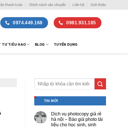
ẫn thanh toán
Chính sách vận chuyển
Liên hệ
Giới thiệu
0974.449.168
0981.931.185
T TƯ TIÊU HAO
BLOG
TUYỂN DỤNG
TIN MỚI
ó
Dịch vụ photocopy giá rẻ
hà nội – Báo giá photo tài
liệu cho học sinh, sinh