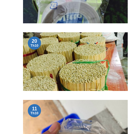
20
Th10
11
Th10