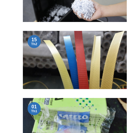
15
Th2
01
Th1