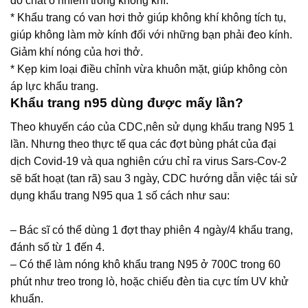
do chất ô nhiễm trong không khí.
* Khẩu trang có van hơi thở giúp không khí không tích tụ,
giúp không làm mờ kính đối với những bạn phải đeo kính.
Giảm khí nóng của hơi thở.
* Kẹp kim loại điều chỉnh vừa khuôn mặt, giúp không còn
áp lực khẩu trang.
Khẩu trang n95 dùng được mấy lần?
Theo khuyến cáo của CDC,nên sử dụng khẩu trang N95 1
lần. Nhưng theo thực tế qua các đợt bùng phát của đại
dịch Covid-19 và qua nghiên cứu chỉ ra virus Sars-Cov-2
sẽ bất hoạt (tan rã) sau 3 ngày, CDC hướng dẫn việc tái sử
dụng khẩu trang N95 qua 1 số cách như sau:
– Bác sĩ có thể dùng 1 đợt thay phiên 4 ngày/4 khẩu trang,
đánh số từ 1 đến 4.
– Có thể làm nóng khô khẩu trang N95 ở 700C trong 60
phút như treo trong lò, hoặc chiếu đèn tia cực tím UV khử
khuẩn.