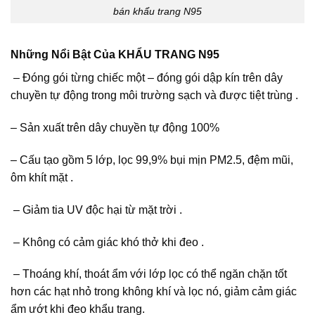
bán khẩu trang N95
Những Nổi Bật Của KHẨU TRANG N95
– Đóng gói từng chiếc một – đóng gói dập kín trên dây
chuyền tự động trong môi trường sạch và được tiệt trùng .
– Sản xuất trên dây chuyền tự động 100%
– Cấu tạo gồm 5 lớp, lọc 99,9% bụi mịn PM2.5, đệm mũi,
ôm khít mặt .
– Giảm tia UV độc hại từ mặt trời .
– Không có cảm giác khó thở khi đeo .
– Thoáng khí, thoát ẩm với lớp lọc có thể ngăn chặn tốt
hơn các hạt nhỏ trong không khí và lọc nó, giảm cảm giác
ẩm ướt khi đeo khẩu trang.