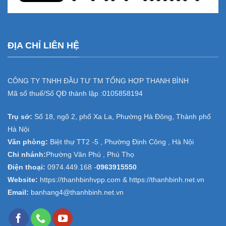
ĐỊA CHỈ LIÊN HỆ
CÔNG TY TNHH ĐẦU TƯ TM TỔNG HỢP THANH BÌNH
Mã số thuế/Số QĐ thành lập :
0105858194
Trụ sở:
Số 18, ngõ 2, phố Xa La, Phường Hà Đông, Thành phố
Hà Nội
Văn phòng:
Biệt thự TT2 -5 , Phường Định Công , Hà Nội
Chi nhánh:
Phường Văn Phú , Phú Thọ
Điện thoại:
0974.449.168
-
0963915550
Website:
https://thanhbinhvpp.com & https://thanhbinh.net.vn
Email:
banhang4@thanhbinh.net.vn