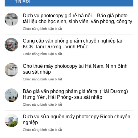
TIN MỚI
Dịch vụ photocopy giá rẻ hà nội – Báo giá photo
tài liệu cho học sinh, sinh viên, văn phòng, công ty
ở
Chức năng bình luận bị tắt
Dịch
vụ
Cung cấp văn phòng phẩm chuyên nghiệp tại
photocopy
KCN Tam Dương –Vĩnh Phúc
giá
ở
Chức năng bình luận bị tắt
rẻ
Cung
hà
cấp
nội
Cho thuê máy photocopy tại Hà Nam, Ninh Bình
văn
–
sau sát nhập
phòng
Báo
ở
Chức năng bình luận bị tắt
phẩm
giá
Cho
chuyên
photo
thuê
nghiệp
Báo giá văn phòng phẩm giá tốt tại (Hải Dương)
tài
máy
tại
Hưng Yên, Hải Phòng- sau sát nhập
liệu
photocopy
KCN
cho
ở
Chức năng bình luận bị tắt
tại
Tam
học
Báo
Hà
Dương
sinh,
giá
Nam,
Dịch vụ sửa nguồn máy photocopy Ricoh chuyên
–
sinh
văn
Ninh
nghiệp
Vĩnh
viên,
phòng
Bình
Phúc
văn
ở
Chức năng bình luận bị tắt
phẩm
sau
phòng,
Dịch
giá
sát