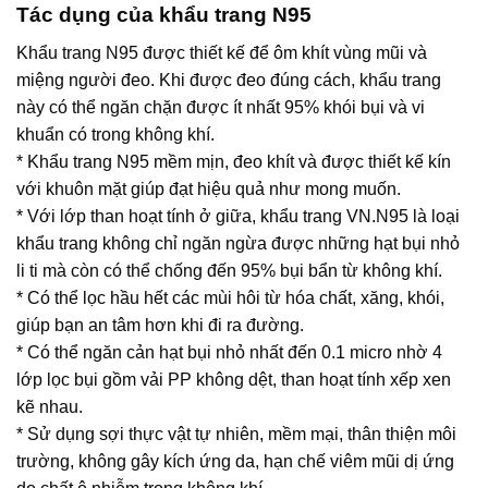
Tác dụng của khẩu trang N95
Khẩu trang N95 được thiết kế để ôm khít vùng mũi và
miệng người đeo. Khi được đeo đúng cách, khẩu trang
này có thể ngăn chặn được ít nhất 95% khói bụi và vi
khuẩn có trong không khí.
* Khẩu trang N95 mềm mịn, đeo khít và được thiết kế kín
với khuôn mặt giúp đạt hiệu quả như mong muốn.
* Với lớp than hoạt tính ở giữa, khẩu trang VN.N95 là loại
khẩu trang không chỉ ngăn ngừa được những hạt bụi nhỏ
li ti mà còn có thể chống đến 95% bụi bẩn từ không khí.
* Có thể lọc hầu hết các mùi hôi từ hóa chất, xăng, khói,
giúp bạn an tâm hơn khi đi ra đường.
* Có thể ngăn cản hạt bụi nhỏ nhất đến 0.1 micro nhờ 4
lớp lọc bụi gồm vải PP không dệt, than hoạt tính xếp xen
kẽ nhau.
* Sử dụng sợi thực vật tự nhiên, mềm mại, thân thiện môi
trường, không gây kích ứng da, hạn chế viêm mũi dị ứng