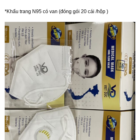
*Khẩu trang N95 có van (đóng gói 20 cái /hộp )