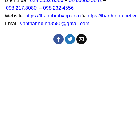
Điện thoại:
024.3552 8580
–
024.6680 5842
–
098.217.8080
. –
098.232.4556
Website:
https://thanhbinhvpp.com
&
https://thanhbinh.net.vn
Email:
vppthanhbinh8580@gmail.com