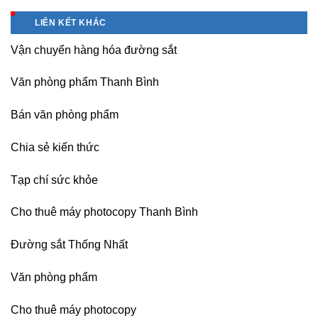
công
vụ
tốt
nhập
ty
sửa
tại
LIÊN KẾT KHÁC
nguồn
(Hải
máy
Dương)
Vận chuyển hàng hóa đường sắt
photocopy
Hưng
Ricoh
Yên,
chuyên
Hải
Văn phòng phẩm Thanh Bình
nghiệp
Phòng-
sau
Bán văn phòng phẩm
sát
nhập
Chia sẻ kiến thức
Tạp chí sức khỏe
Cho thuê máy photocopy Thanh Bình
Đường sắt Thống Nhất
Văn phòng phẩm
Cho thuê máy photocopy