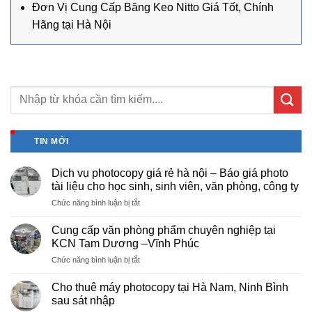
Đơn Vị Cung Cấp Băng Keo Nitto Giá Tốt, Chính
Hãng tại Hà Nội
TIN MỚI
Dịch vụ photocopy giá rẻ hà nội – Báo giá photo
tài liệu cho học sinh, sinh viên, văn phòng, công ty
ở
Chức năng bình luận bị tắt
Dịch
vụ
Cung cấp văn phòng phẩm chuyên nghiệp tại
photocopy
KCN Tam Dương –Vĩnh Phúc
giá
ở
Chức năng bình luận bị tắt
rẻ
Cung
hà
cấp
nội
Cho thuê máy photocopy tại Hà Nam, Ninh Bình
văn
–
sau sát nhập
phòng
Báo