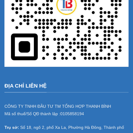
ĐỊA CHỈ LIÊN HỆ
CÔNG TY TNHH ĐẦU TƯ TM TỔNG HỢP THANH BÌNH
Mã số thuế/Số QĐ thành lập :
0105858194
Trụ sở:
Số 18, ngõ 2, phố Xa La, Phường Hà Đông, Thành phố