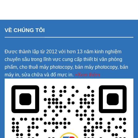
VỀ CHÚNG TÔI
Được thành lập từ 2012 với hơn 13 năm kinh nghiệm
chuyên sâu trong lĩnh vực cung cấp thiết bị văn phòng
phẩm, cho thuê máy photocopy, bán máy photocopy, bán
máy in, sửa chữa và đổ mực in.
+Xem thêm