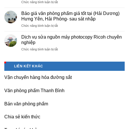
ở
Chức năng bình luận bị tắt
phẩm
giá
Cho
chuyên
photo
thuê
nghiệp
Báo giá văn phòng phẩm giá tốt tại (Hải Dương)
tài
máy
tại
Hưng Yên, Hải Phòng- sau sát nhập
liệu
photocopy
KCN
cho
ở
Chức năng bình luận bị tắt
tại
Tam
học
Báo
Hà
Dương
sinh,
giá
Nam,
Dịch vụ sửa nguồn máy photocopy Ricoh chuyên
–
sinh
văn
Ninh
nghiệp
Vĩnh
viên,
phòng
Bình
Phúc
văn
ở
Chức năng bình luận bị tắt
phẩm
sau
phòng,
Dịch
giá
sát
công
vụ
tốt
nhập
ty
sửa
tại
LIÊN KẾT KHÁC
nguồn
(Hải
máy
Dương)
Vận chuyển hàng hóa đường sắt
photocopy
Hưng
Ricoh
Yên,
chuyên
Hải
Văn phòng phẩm Thanh Bình
nghiệp
Phòng-
sau
Bán văn phòng phẩm
sát
nhập
Chia sẻ kiến thức