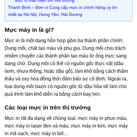
Mực in thân thiện với môi trường
Thanh Bình – Đơn vị Cung cấp mực in chính hãng uy tín
nhất tại Hà Nội, Hưng Yên, Hải Dương
Mực máy in là gì?
Mực in là một dạng hỗn hợp gồm ba thành phần chính:
Dung môi, chất tạo màu và phụ gia. Dung môi chịu trách
nhiệm chuyển các thành phần tạo màu từ ống mực sang
dạng chữ. Dung môi có thể có nguồn gốc thực vật (dầu
lanh, nhựa thông, hoặc dầu gỗ), làm khô bằng cách thẩm
thấu và oxy hóa đồng thời đảm bảo sự cố định. Ngoài ra,
loại dung môi bazơ có nguồn gốc từ dầu hỏa sẽ làm cho
quá trình làm khô diễn ra bằng cách bay hơi.
Các loại mực in trên thị trường
Mực in rất đa dạng về chủng loại: mực máy in phun màu,
mực máy in laser đen và màu, mực máy in kim, mực máy
in mã vạch, mực máy in bill…