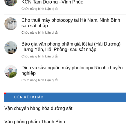
KCN Tam Dương –Vĩnh Phúc
giá
ở
Chức năng bình luận bị tắt
rẻ
Cung
hà
cấp
nội
Cho thuê máy photocopy tại Hà Nam, Ninh Bình
văn
–
sau sát nhập
phòng
Báo
ở
Chức năng bình luận bị tắt
phẩm
giá
Cho
chuyên
photo
thuê
nghiệp
Báo giá văn phòng phẩm giá tốt tại (Hải Dương)
tài
máy
tại
Hưng Yên, Hải Phòng- sau sát nhập
liệu
photocopy
KCN
cho
ở
Chức năng bình luận bị tắt
tại
Tam
học
Báo
Hà
Dương
sinh,
giá
Nam,
Dịch vụ sửa nguồn máy photocopy Ricoh chuyên
–
sinh
văn
Ninh
nghiệp
Vĩnh
viên,
phòng
Bình
Phúc
văn
ở
Chức năng bình luận bị tắt
phẩm
sau
phòng,
Dịch
giá
sát
công
vụ
tốt
nhập
ty
sửa
tại
LIÊN KẾT KHÁC
nguồn
(Hải
máy
Dương)
Vận chuyển hàng hóa đường sắt
photocopy
Hưng
Ricoh
Yên,
chuyên
Hải
Văn phòng phẩm Thanh Bình
nghiệp
Phòng-
sau