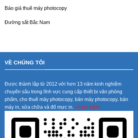
Báo giá thuê máy photocopy
Đường sắt Bắc Nam
VỀ CHÚNG TÔI
Được thành lập từ 2012 với hơn 13 năm kinh nghiệm
chuyên sâu trong lĩnh vực cung cấp thiết bị văn phòng
phẩm, cho thuê máy photocopy, bán máy photocopy, bán
máy in, sửa chữa và đổ mực in.
+Xem thêm