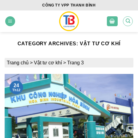
Skip
CÔNG TY VPP THANH BÌNH
to
content
CATEGORY ARCHIVES:
VẬT TƯ CƠ KHÍ
Trang chủ
>
Vật tư cơ khí
>
Trang 3
24
Th12