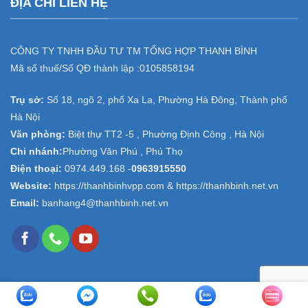
ĐỊA CHỈ LIÊN HỆ
CÔNG TY TNHH ĐẦU TƯ TM TỔNG HỢP THANH BÌNH
Mã số thuế/Số QĐ thành lập :
0105858194
Trụ sở:
Số 18, ngõ 2, phố Xa La, Phường Hà Đông, Thành phố
Hà Nội
Văn phòng:
Biệt thự TT2 -5 , Phường Định Công , Hà Nội
Chi nhánh:
Phường Văn Phú , Phú Thọ
Điện thoại:
0974.449.168
-
0963915550
Website:
https://thanhbinhvpp.com & https://thanhbinh.net.vn
Email:
banhang4@thanhbinh.net.vn
Copyright 2026 ©
Văn phòng phẩm Thanh Bình