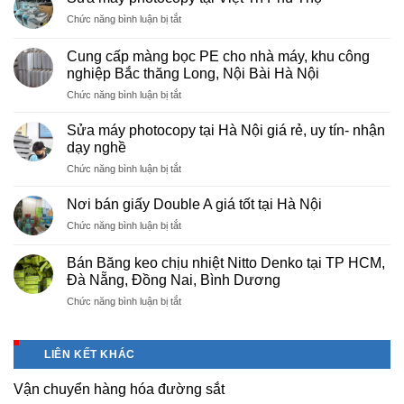
ở
Chức năng bình luận bị tắt
Sửa
máy
Cung cấp màng bọc PE cho nhà máy, khu công
photocopy
nghiệp Bắc thăng Long, Nội Bài Hà Nội
tại
ở
Chức năng bình luận bị tắt
Việt
Cung
Trì
cấp
Phú
Sửa máy photocopy tại Hà Nội giá rẻ, uy tín- nhận
màng
Thọ
dạy nghề
bọc
ở
Chức năng bình luận bị tắt
PE
Sửa
cho
máy
nhà
Nơi bán giấy Double A giá tốt tại Hà Nội
photocopy
máy,
ở
Chức năng bình luận bị tắt
tại
khu
Nơi
Hà
công
bán
Nội
Bán Băng keo chịu nhiệt Nitto Denko tại TP HCM,
nghiệp
giấy
giá
Đà Nẵng, Đồng Nai, Bình Dương
Bắc
Double
rẻ,
thăng
ở
Chức năng bình luận bị tắt
A
uy
Long,
Bán
giá
tín-
Nội
Băng
tốt
nhận
Bài
keo
tại
dạy
LIÊN KẾT KHÁC
Hà
chịu
Hà
nghề
Nội
nhiệt
Nội
Vận chuyển hàng hóa đường sắt
Nitto