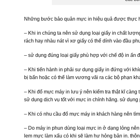
Những bước bảo quản mực in hiệu quả được thực h
– Khi in chúng ta nên sử dụng loại giấy in chất lượ
rách hay nhàu nát vì xơ giấy có thể dính vào đầu p
– sử dụng đúng loại giấy phù hợp với chế độ in ấn đ
– Khi tiến hành in phải sư dụng giấy in đứng với kh
bị bẩn hoặc có thể làm vương vãi ra các bộ phạn kh
– Khi đổ mực máy in lưu ý nên kiểm tra thật kĩ càng t
sử dụng dịch vụ tốt với mực in chính hãng. sử dụng 
– Khi có nhu cầu đổ mực máy in khách hàng nên tìm 
– Do máy in phun dùng loại mực in ở dạng lỏng nên t
lem mực làm xấu có khi sẽ làm hư hỏng bản in. thô