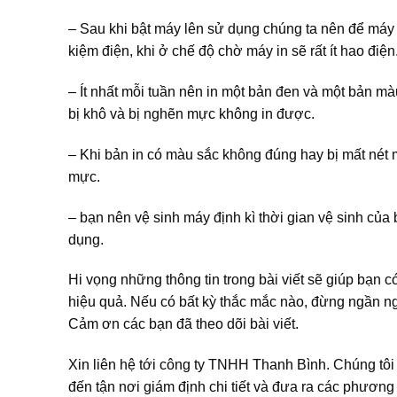
– Sau khi bật máy lên sử dụng chúng ta nên để máy ở 
kiệm điện, khi ở chế độ chờ máy in sẽ rất ít hao đi
– Ít nhất mỗi tuần nên in một bản đen và một bản m
bị khô và bị nghẽn mực không in được.
– Khi bản in có màu sắc không đúng hay bị mất nét m
mực.
– bạn nên vệ sinh máy định kì thời gian vệ sinh c
dụng.
Hi vọng những thông tin trong bài viết sẽ giúp bạn
hiệu quả. Nếu có bất kỳ thắc mắc nào, đừng ngần ng
Cảm ơn các bạn đã theo dõi bài viết.
Xin liên hệ tới công ty TNHH Thanh Bình. Chúng tôi 
đến tận nơi giám định chi tiết và đưa ra các phương