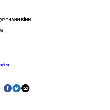
ỢP THANH BÌNH
i .
net.vn