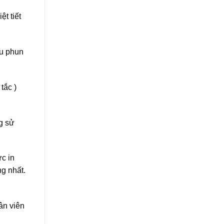
t tiết
ầu phun
tắc )
g sử
c in
g nhất.
ân viên