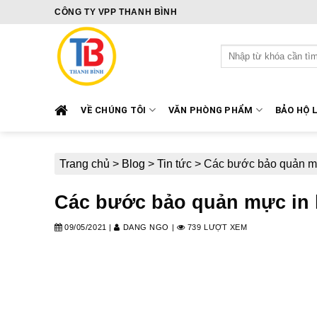
Skip
CÔNG TY VPP THANH BÌNH
to
content
Tìm
kiếm:
VỀ CHÚNG TÔI
VĂN PHÒNG PHẨM
BẢO HỘ 
Trang chủ
>
Blog
>
Tin tức
>
Các bước bảo quản mự
Các bước bảo quản mực in 
09/05/2021
|
DANG NGO
|
739 LƯỢT XEM