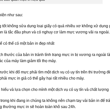
iện như sau:
ng tốt không sửa dụng loại giấy có quá nhiều xơ không xử dụng 
hun là tắc đầu phun và có nghuy cơ làm mực vương vãi ra ngoài.
ể có thể có một bản in đẹp nhất
ích thước của bản in tránh tình trạng mực in bị vương ra ngoài 
ác của máy làm giảm tổi thọ máy.
rước khi đổ mực phải tìm một dịch vụ có uy tín trên thi trường đ
phải mực in giả có thể gây hại rất nhiều cho máy.
hiểu và lựa chọn cho mình một dịch vụ có uy tín và chất lượng
rong khi đang in chúng ta không nên chạm tay vài bản in để trá
ng thường mực in sẽ hoàn toàn khô sau 24h.