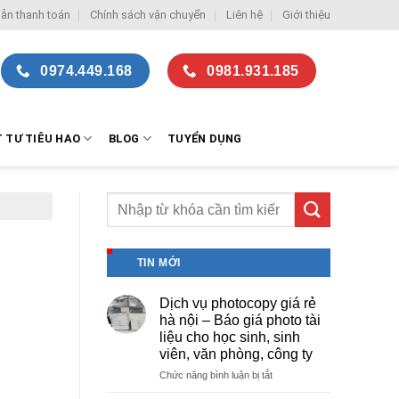
ẫn thanh toán
Chính sách vận chuyển
Liên hệ
Giới thiệu
0974.449.168
0981.931.185
T TƯ TIÊU HAO
BLOG
TUYỂN DỤNG
TIN MỚI
Dịch vụ photocopy giá rẻ
hà nội – Báo giá photo tài
liệu cho học sinh, sinh
viên, văn phòng, công ty
ở
Chức năng bình luận bị tắt
Dịch