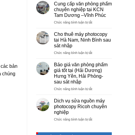
vụ
Cung cấp văn phòng phẩm
photocopy
chuyên nghiệp tại KCN
giá
Tam Dương –Vĩnh Phúc
rẻ
ở
Chức năng bình luận bị tắt
hà
Cung
nội
cấp
–
Cho thuê máy photocopy
văn
Báo
tại Hà Nam, Ninh Bình sau
phòng
giá
sát nhập
phẩm
photo
ở
Chức năng bình luận bị tắt
chuyên
tài
Cho
nghiệp
liệu
thuê
tại
cho
Báo giá văn phòng phẩm
 các bản
máy
KCN
học
giá tốt tại (Hải Dương)
photocopy
à chúng
Tam
sinh,
Hưng Yên, Hải Phòng-
tại
Dương
sinh
sau sát nhập
Hà
–
viên,
Nam,
Vĩnh
ở
Chức năng bình luận bị tắt
văn
Ninh
Phúc
Báo
phòng,
Bình
giá
công
Dịch vụ sửa nguồn máy
sau
văn
ty
photocopy Ricoh chuyên
sát
phòng
nghiệp
nhập
phẩm
ở
Chức năng bình luận bị tắt
giá
Dịch
tốt
vụ
tại
sửa
(Hải