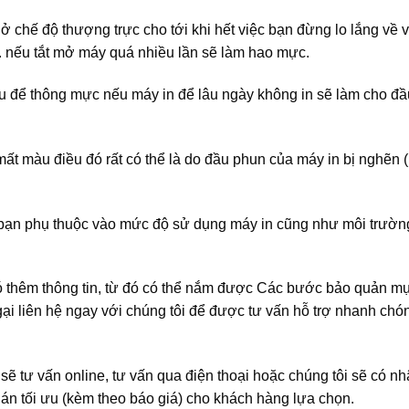
chế độ thượng trực cho tới khi hết việc bạn đừng lo lắng về việ
ện. nếu tắt mở máy quá nhiều lần sẽ làm hao mực.
àu để thông mực nếu máy in để lâu ngày không in sẽ làm cho đ
ất màu điều đó rất có thể là do đầu phun của máy in bị nghẽn ( 
ủa bạn phụ thuộc vào mức độ sử dụng máy in cũng như môi trườn
 có thêm thông tin, từ đó có thể nắm được Các bước bảo quản mự
ại liên hệ ngay với chúng tôi để được tư vấn hỗ trợ nhanh chón
sẽ tư vấn online, tư vấn qua điện thoại hoặc chúng tôi sẽ có nh
 án tối ưu (kèm theo báo giá) cho khách hàng lựa chọn.