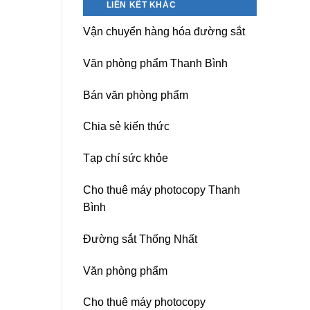
LIÊN KẾT KHÁC
nguồn
Dương)
máy
Hưng
Vận chuyển hàng hóa đường sắt
photocopy
Yên,
Ricoh
Hải
chuyên
Phòng-
Văn phòng phẩm Thanh Bình
nghiệp
sau
sát
Bán văn phòng phẩm
nhập
Chia sẻ kiến thức
Tạp chí sức khỏe
Cho thuê máy photocopy Thanh
Bình
Đường sắt Thống Nhất
Văn phòng phẩm
Cho thuê máy photocopy