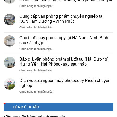
ở
Chức năng bình luận bị tắt
Dịch
vụ
Cung cấp văn phòng phẩm chuyên nghiệp tại
photocopy
KCN Tam Dương –Vĩnh Phúc
giá
ở
Chức năng bình luận bị tắt
rẻ
Cung
hà
cấp
nội
Cho thuê máy photocopy tại Hà Nam, Ninh Bình
văn
–
sau sát nhập
phòng
Báo
ở
Chức năng bình luận bị tắt
phẩm
giá
Cho
chuyên
photo
thuê
nghiệp
Báo giá văn phòng phẩm giá tốt tại (Hải Dương)
tài
máy
tại
Hưng Yên, Hải Phòng- sau sát nhập
liệu
photocopy
KCN
cho
ở
Chức năng bình luận bị tắt
tại
Tam
học
Báo
Hà
Dương
sinh,
giá
Nam,
Dịch vụ sửa nguồn máy photocopy Ricoh chuyên
–
sinh
văn
Ninh
nghiệp
Vĩnh
viên,
phòng
Bình
Phúc
văn
ở
Chức năng bình luận bị tắt
phẩm
sau
phòng,
Dịch
giá
sát
công
vụ
tốt
nhập
ty
sửa
tại
LIÊN KẾT KHÁC
nguồn
(Hải
máy
Dương)