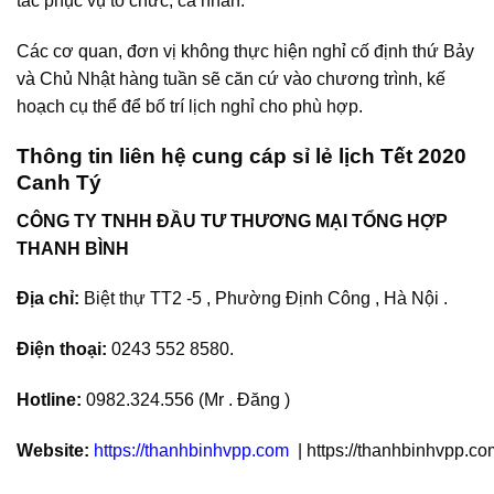
tác phục vụ tổ chức, cá nhân.
Các cơ quan, đơn vị không thực hiện nghỉ cố định thứ Bảy
và Chủ Nhật hàng tuần sẽ căn cứ vào chương trình, kế
hoạch cụ thể để bố trí lịch nghỉ cho phù hợp.
Thông tin liên hệ cung cáp sỉ lẻ lịch Tết 2020
Canh Tý
CÔNG TY TNHH ĐẦU TƯ THƯƠNG MẠI TỔNG HỢP
THANH BÌNH
Địa chỉ:
Biệt thự TT2 -5 , Phường Định Công , Hà Nội .
Điện thoại:
0243 552 8580.
Hotline:
0982.324.556 (Mr . Đăng )
Website:
https://thanhbinhvpp.com
| https://thanhbinhvpp.co