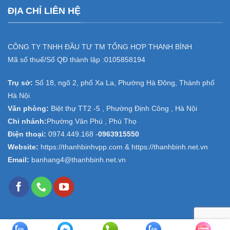
ĐỊA CHỈ LIÊN HỆ
CÔNG TY TNHH ĐẦU TƯ TM TỔNG HỢP THANH BÌNH
Mã số thuế/Số QĐ thành lập :
0105858194
Trụ sở:
Số 18, ngõ 2, phố Xa La, Phường Hà Đông, Thành phố
Hà Nội
Văn phòng:
Biệt thự TT2 -5 , Phường Định Công , Hà Nội
Chi nhánh:
Phường Văn Phú , Phú Thọ
Điện thoại:
0974.449.168
-
0963915550
Website:
https://thanhbinhvpp.com & https://thanhbinh.net.vn
Email:
banhang4@thanhbinh.net.vn