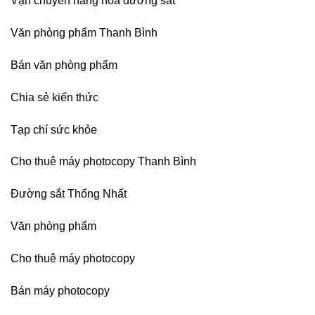
Vận chuyển hàng hóa đường sắt
photocopy
Hưng
Ricoh
Yên,
chuyên
Hải
Văn phòng phẩm Thanh Bình
nghiệp
Phòng-
sau
Bán văn phòng phẩm
sát
nhập
Chia sẻ kiến thức
Tạp chí sức khỏe
Cho thuê máy photocopy Thanh Bình
Đường sắt Thống Nhất
Văn phòng phẩm
Cho thuê máy photocopy
Bán máy photocopy