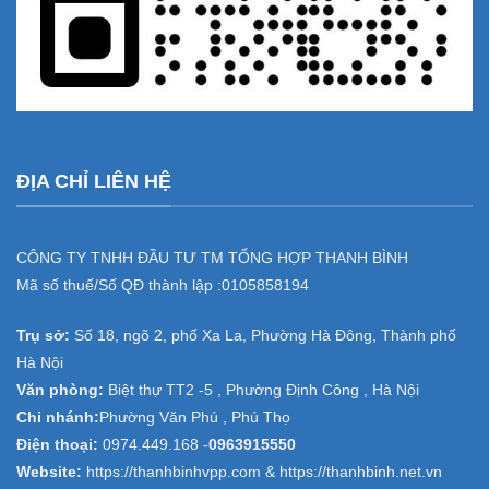
ĐỊA CHỈ LIÊN HỆ
CÔNG TY TNHH ĐẦU TƯ TM TỔNG HỢP THANH BÌNH
Mã số thuế/Số QĐ thành lập :
0105858194
Trụ sở:
Số 18, ngõ 2, phố Xa La, Phường Hà Đông, Thành phố
Hà Nội
Văn phòng:
Biệt thự TT2 -5 , Phường Định Công , Hà Nội
Chi nhánh:
Phường Văn Phú , Phú Thọ
Điện thoại:
0974.449.168
-
0963915550
Website:
https://thanhbinhvpp.com & https://thanhbinh.net.vn