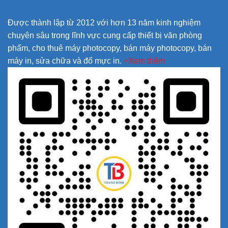
Được thành lập từ 2012 với hơn 13 năm kinh nghiệm
chuyên sâu trong lĩnh vực cung cấp thiết bị văn phòng
phẩm, cho thuê máy photocopy, bán máy photocopy, bán
máy in, sửa chữa và đổ mực in.
+Xem thêm