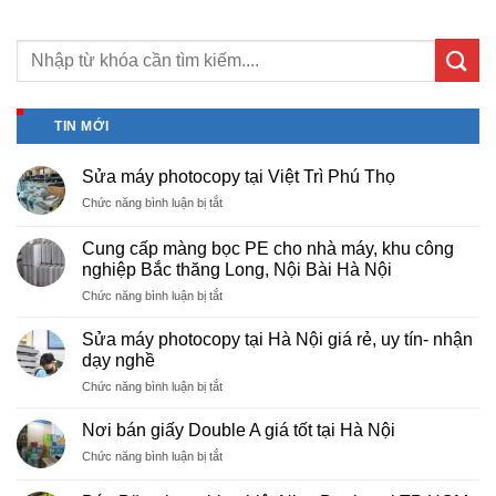
TIN MỚI
Sửa máy photocopy tại Việt Trì Phú Thọ
ở
Chức năng bình luận bị tắt
Sửa
máy
Cung cấp màng bọc PE cho nhà máy, khu công
photocopy
nghiệp Bắc thăng Long, Nội Bài Hà Nội
tại
ở
Chức năng bình luận bị tắt
Việt
Cung
Trì
cấp
Phú
Sửa máy photocopy tại Hà Nội giá rẻ, uy tín- nhận
màng
Thọ
dạy nghề
bọc
ở
Chức năng bình luận bị tắt
PE
Sửa
cho
máy
nhà
Nơi bán giấy Double A giá tốt tại Hà Nội
photocopy
máy,
ở
Chức năng bình luận bị tắt
tại
khu
Nơi
Hà
công
bán