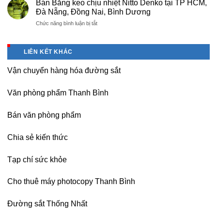
Nội
Bán Băng keo chịu nhiệt Nitto Denko tại TP HCM,
nghiệp
giấy
giá
Đà Nẵng, Đồng Nai, Bình Dương
Bắc
Double
rẻ,
thăng
ở
Chức năng bình luận bị tắt
A
uy
Long,
Bán
giá
tín-
Nội
Băng
tốt
nhận
Bài
keo
tại
dạy
LIÊN KẾT KHÁC
Hà
chịu
Hà
nghề
Nội
nhiệt
Nội
Vận chuyển hàng hóa đường sắt
Nitto
Denko
tại
Văn phòng phẩm Thanh Bình
TP
HCM,
Đà
Bán văn phòng phẩm
Nẵng,
Đồng
Chia sẻ kiến thức
Nai,
Bình
Dương
Tạp chí sức khỏe
Cho thuê máy photocopy Thanh Bình
Đường sắt Thống Nhất