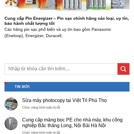
Cung cấp Pin Energizer – Pin sạc chính hãng các loại, uy tín,
bảo hành chất lượng tốt
Các hãng pin sạc phổ biến và uy tín bao gồm Panasonic
(Eneloop), Energizer, Duracell,
TIN MỚI
Sửa máy photocopy tại Việt Trì Phú Thọ
ở
Chức năng bình luận bị tắt
Sửa
máy
Cung cấp màng bọc PE cho nhà máy, khu công
photocopy
nghiệp Bắc thăng Long, Nội Bài Hà Nội
tại
ở
Chức năng bình luận bị tắt
Việt