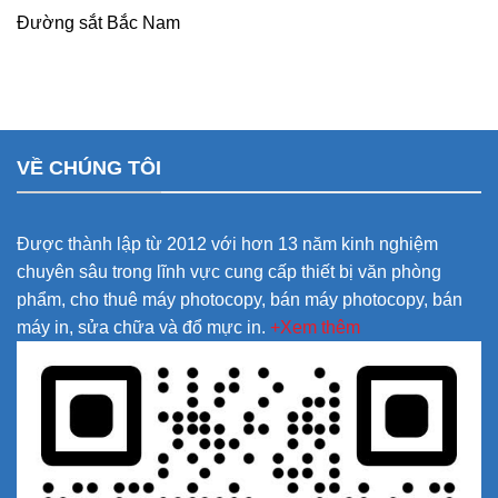
Đường sắt Bắc Nam
VỀ CHÚNG TÔI
Được thành lập từ 2012 với hơn 13 năm kinh nghiệm
chuyên sâu trong lĩnh vực cung cấp thiết bị văn phòng
phẩm, cho thuê máy photocopy, bán máy photocopy, bán
máy in, sửa chữa và đổ mực in.
+Xem thêm