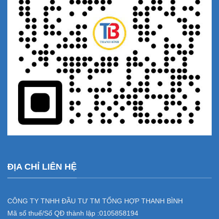
ĐỊA CHỈ LIÊN HỆ
CÔNG TY TNHH ĐẦU TƯ TM TỔNG HỢP THANH BÌNH
Mã số thuế/Số QĐ thành lập :
0105858194