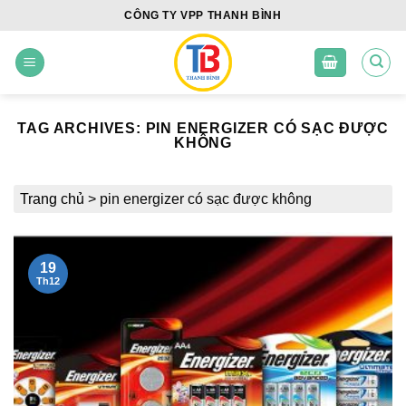
Skip
CÔNG TY VPP THANH BÌNH
to
content
TAG ARCHIVES:
PIN ENERGIZER CÓ SẠC ĐƯỢC
KHÔNG
Trang chủ
>
pin energizer có sạc được không
19
Th12