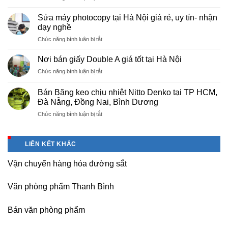
Cung
Trì
cấp
Phú
Sửa máy photocopy tại Hà Nội giá rẻ, uy tín- nhận
màng
Thọ
dạy nghề
bọc
ở
Chức năng bình luận bị tắt
PE
Sửa
cho
máy
nhà
Nơi bán giấy Double A giá tốt tại Hà Nội
photocopy
máy,
ở
Chức năng bình luận bị tắt
tại
khu
Nơi
Hà
công
bán
Nội
Bán Băng keo chịu nhiệt Nitto Denko tại TP HCM,
nghiệp
giấy
giá
Đà Nẵng, Đồng Nai, Bình Dương
Bắc
Double
rẻ,
thăng
ở
Chức năng bình luận bị tắt
A
uy
Long,
Bán
giá
tín-
Nội
Băng
tốt
nhận
Bài
keo
tại
dạy
LIÊN KẾT KHÁC
Hà
chịu
Hà
nghề
Nội
nhiệt
Nội
Vận chuyển hàng hóa đường sắt
Nitto
Denko
tại
Văn phòng phẩm Thanh Bình
TP
HCM,
Đà
Bán văn phòng phẩm
Nẵng,
Đồng