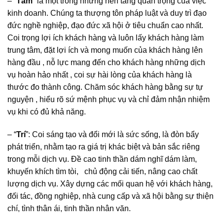
– “
Tâm
” là một trong những nền tảng quan trọng của việc
kinh doanh. Chúng ta thượng tôn pháp luật và duy trì đạo
đức nghề nghiệp, đạo đức xã hội ở tiêu chuẩn cao nhất.
Coi trọng lợi ích khách hàng và luôn lấy khách hàng làm
trung tâm, đặt lợi ích và mong muốn của khách hàng lên
hàng đầu , nỗ lực mang đến cho khách hàng những dịch
vụ hoàn hảo nhất , coi sự hài lòng của khách hàng là
thước đo thành công. Chăm sóc khách hàng bằng sự tự
nguyện , hiểu rõ sứ mệnh phục vụ và chỉ đảm nhận nhiệm
vụ khi có đủ khả năng.
– “
Trí
”: Coi sáng tạo và đổi mới là sức sống, là đòn bẩy
phát triển, nhằm tạo ra giá trị khác biệt và bản sắc riêng
trong mỗi dịch vụ. Đề cao tinh thần dám nghĩ dám làm,
khuyến khích tìm tòi, chủ động cải tiến, nâng cao chất
lượng dịch vụ. Xây dựng các mối quan hệ với khách hàng,
đối tác, đồng nghiệp, nhà cung cấp và xã hội bằng sự thiện
chí, tình thân ái, tinh thần nhân văn.