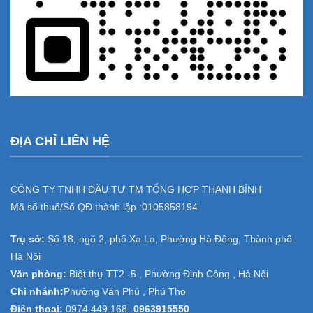
ĐỊA CHỈ LIÊN HỆ
CÔNG TY TNHH ĐẦU TƯ TM TỔNG HỢP THANH BÌNH
Mã số thuế/Số QĐ thành lập :
0105858194
Trụ sở:
Số 18, ngõ 2, phố Xa La, Phường Hà Đông, Thành phố
Hà Nội
Văn phòng:
Biệt thự TT2 -5 , Phường Định Công , Hà Nội
Chi nhánh:
Phường Văn Phú , Phú Thọ
Điện thoại:
0974.449.168
-
0963915550