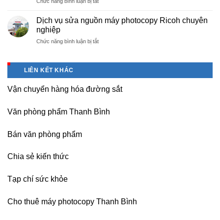
ở
Chức năng bình luận bị tắt
tại
Tam
học
Báo
Hà
Dương
sinh,
giá
Nam,
Dịch vụ sửa nguồn máy photocopy Ricoh chuyên
–
sinh
văn
Ninh
nghiệp
Vĩnh
viên,
phòng
Bình
Phúc
văn
ở
Chức năng bình luận bị tắt
phẩm
sau
phòng,
Dịch
giá
sát
công
vụ
tốt
nhập
ty
sửa
tại
LIÊN KẾT KHÁC
nguồn
(Hải
máy
Dương)
Vận chuyển hàng hóa đường sắt
photocopy
Hưng
Ricoh
Yên,
chuyên
Hải
Văn phòng phẩm Thanh Bình
nghiệp
Phòng-
sau
Bán văn phòng phẩm
sát
nhập
Chia sẻ kiến thức
Tạp chí sức khỏe
Cho thuê máy photocopy Thanh Bình