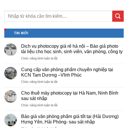
TIN MỚI
Dịch vụ photocopy giá rẻ hà nội – Báo giá photo
tài liệu cho học sinh, sinh viên, văn phòng, công ty
ở
Chức năng bình luận bị tắt
Dịch
vụ
Cung cấp văn phòng phẩm chuyên nghiệp tại
photocopy
KCN Tam Dương –Vĩnh Phúc
giá
ở
Chức năng bình luận bị tắt
rẻ
Cung
hà
cấp
nội
Cho thuê máy photocopy tại Hà Nam, Ninh Bình
văn
–
sau sát nhập
phòng
Báo
ở
Chức năng bình luận bị tắt
phẩm
giá
Cho
chuyên
photo
thuê
nghiệp
Báo giá văn phòng phẩm giá tốt tại (Hải Dương)
tài
máy
tại
Hưng Yên, Hải Phòng- sau sát nhập
liệu
photocopy
KCN
cho