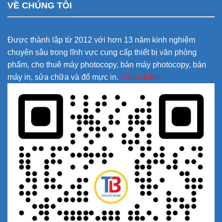
VỀ CHÚNG TÔI
Được thành lập từ 2012 với hơn 13 năm kinh nghiệm
chuyên sâu trong lĩnh vực cung cấp thiết bị văn phòng
phẩm, cho thuê máy photocopy, bán máy photocopy, bán
máy in, sửa chữa và đổ mực in.
+Xem thêm