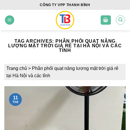
Skip
CÔNG TY VPP THANH BÌNH
to
content
TAG ARCHIVES:
PHÂN PHỐI QUẠT NĂNG
LƯỢNG MẶT TRỜI GIÁ RẺ TẠI HÀ NỘI VÀ CÁC
TỈNH
Trang chủ
>
Phân phối quạt năng lượng mặt trời giá rẻ
tại Hà Nội và các tỉnh
11
Th6