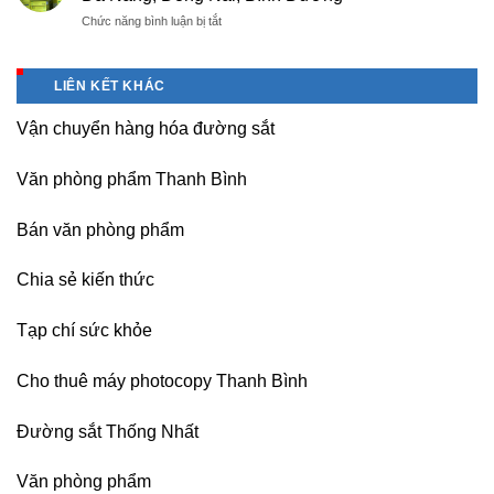
Double
rẻ,
thăng
ở
Chức năng bình luận bị tắt
A
uy
Long,
Bán
giá
tín-
Nội
Băng
tốt
nhận
Bài
keo
tại
dạy
LIÊN KẾT KHÁC
Hà
chịu
Hà
nghề
Nội
nhiệt
Nội
Vận chuyển hàng hóa đường sắt
Nitto
Denko
tại
Văn phòng phẩm Thanh Bình
TP
HCM,
Đà
Bán văn phòng phẩm
Nẵng,
Đồng
Chia sẻ kiến thức
Nai,
Bình
Dương
Tạp chí sức khỏe
Cho thuê máy photocopy Thanh Bình
Đường sắt Thống Nhất
Văn phòng phẩm