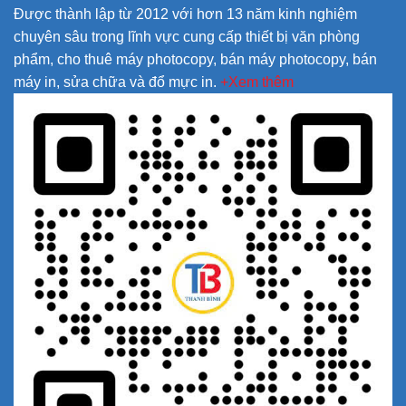
Được thành lập từ 2012 với hơn 13 năm kinh nghiệm
chuyên sâu trong lĩnh vực cung cấp thiết bị văn phòng
phẩm, cho thuê máy photocopy, bán máy photocopy, bán
máy in, sửa chữa và đổ mực in.
+Xem thêm