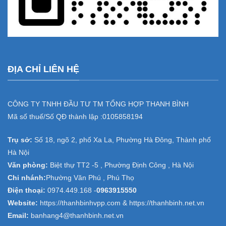
ĐỊA CHỈ LIÊN HỆ
CÔNG TY TNHH ĐẦU TƯ TM TỔNG HỢP THANH BÌNH
Mã số thuế/Số QĐ thành lập :
0105858194
Trụ sở:
Số 18, ngõ 2, phố Xa La, Phường Hà Đông, Thành phố
Hà Nội
Văn phòng:
Biệt thự TT2 -5 , Phường Định Công , Hà Nội
Chi nhánh:
Phường Văn Phú , Phú Thọ
Điện thoại:
0974.449.168
-
0963915550
Website:
https://thanhbinhvpp.com & https://thanhbinh.net.vn
Email:
banhang4@thanhbinh.net.vn