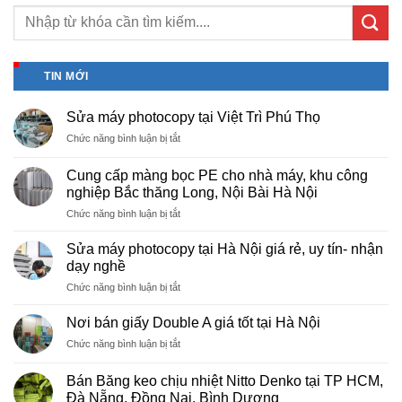
TIN MỚI
Sửa máy photocopy tại Việt Trì Phú Thọ
ở
Chức năng bình luận bị tắt
Sửa
máy
Cung cấp màng bọc PE cho nhà máy, khu công
photocopy
nghiệp Bắc thăng Long, Nội Bài Hà Nội
tại
ở
Chức năng bình luận bị tắt
Việt
Cung
Trì
cấp
Phú
Sửa máy photocopy tại Hà Nội giá rẻ, uy tín- nhận
màng
Thọ
dạy nghề
bọc
ở
Chức năng bình luận bị tắt
PE
Sửa
cho
máy
nhà
Nơi bán giấy Double A giá tốt tại Hà Nội
photocopy
máy,
ở
Chức năng bình luận bị tắt
tại
khu
Nơi
Hà
công
bán
Nội
Bán Băng keo chịu nhiệt Nitto Denko tại TP HCM,
nghiệp
giấy
giá
Đà Nẵng, Đồng Nai, Bình Dương
Bắc