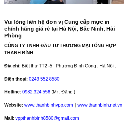
Vui lòng liên hệ đơn vị Cung cấp mực in
chính hãng giá rẻ tại Hà Nội, Bắc Ninh, Hải
Phòng
CÔNG TY TNHH ĐẦU TƯ THƯƠNG MẠI TỔNG HỢP
THANH BÌNH
Địa chỉ:
Biệt thự TT2 -5 , Phường Định Công , Hà Nội .
Điện thoại:
0243 552 8580.
Hotline:
0982.324.556
(Mr . Đăng )
Website:
www.thanhbinhvpp.com
|
www.thanhbinh.net.vn
Mail:
vppthanhbinh8580@gmail.com