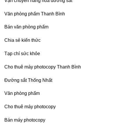
Vận chuyển hàng hóa đường sắt
Nitto
Denko
tại
Văn phòng phẩm Thanh Bình
TP
HCM,
Đà
Bán văn phòng phẩm
Nẵng,
Đồng
Chia sẻ kiến thức
Nai,
Bình
Dương
Tạp chí sức khỏe
Cho thuê máy photocopy Thanh Bình
Đường sắt Thống Nhất
Văn phòng phẩm
Cho thuê máy photocopy
Bán máy photocopy