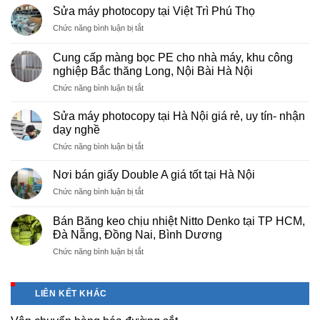
Sửa máy photocopy tại Việt Trì Phú Thọ
ở
Chức năng bình luận bị tắt
Sửa
máy
Cung cấp màng bọc PE cho nhà máy, khu công
photocopy
nghiệp Bắc thăng Long, Nội Bài Hà Nội
tại
ở
Chức năng bình luận bị tắt
Việt
Cung
Trì
cấp
Phú
Sửa máy photocopy tại Hà Nội giá rẻ, uy tín- nhận
màng
Thọ
dạy nghề
bọc
ở
Chức năng bình luận bị tắt
PE
Sửa
cho
máy
nhà
Nơi bán giấy Double A giá tốt tại Hà Nội
photocopy
máy,
ở
Chức năng bình luận bị tắt
tại
khu
Nơi
Hà
công
bán
Nội
Bán Băng keo chịu nhiệt Nitto Denko tại TP HCM,
nghiệp
giấy
giá
Đà Nẵng, Đồng Nai, Bình Dương
Bắc
Double
rẻ,
thăng
ở
Chức năng bình luận bị tắt
A
uy
Long,
Bán
giá
tín-
Nội
Băng
tốt
nhận
Bài
keo
tại
dạy
LIÊN KẾT KHÁC
Hà
chịu
Hà
nghề
Nội
nhiệt
Nội