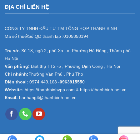
ĐỊA CHỈ LIÊN HỆ
CÔNG TY TNHH ĐẦU TƯ TM TỔNG HỢP THANH BÌNH
Mã số thuế/Số QĐ thành lập :
0105858194
Trụ sở:
Số 18, ngõ 2, phố Xa La, Phường Hà Đông, Thành phố
Hà Nội
Văn phòng:
Biệt thự TT2 -5 , Phường Định Công , Hà Nội
Chi nhánh:
Phường Văn Phú , Phú Thọ
Điện thoại:
0974.449.168
-
0963915550
Website:
https://thanhbinhvpp.com & https://thanhbinh.net.vn
Email:
banhang4@thanhbinh.net.vn