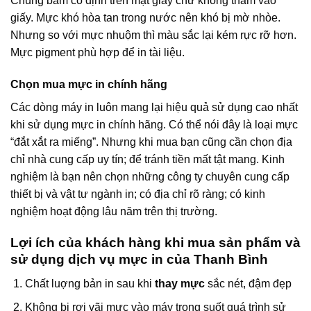
Chúng bám cố định trên mặt giấy chứ không thấm vào
giấy. Mực khó hòa tan trong nước nên khó bị mờ nhòe.
Nhưng so với mực nhuộm thì màu sắc lại kém rực rỡ hơn.
Mực pigment phù hợp để in tài liệu.
Chọn mua mực in chính hãng
Các dòng máy in luôn mang lại hiệu quả sử dụng cao nhất
khi sử dụng mực in chính hãng. Có thể nói đây là loại mực
“đắt xắt ra miếng”. Nhưng khi mua bạn cũng cần chọn địa
chỉ nhà cung cấp uy tín; để tránh tiền mất tật mang. Kinh
nghiệm là bạn nên chọn những công ty chuyên cung cấp
thiết bị và vật tư ngành in; có địa chỉ rõ ràng; có kinh
nghiệm hoạt động lâu năm trên thị trường.
Lợi ích của khách hàng khi mua sản phẩm và
sử
dụng dịch vụ mực in của Thanh Bình
Chất luợng bản in sau khi
thay mực
sắc nét, đậm đẹp
Không bị rơi vãi mực vào máy trong suốt quá trình sử