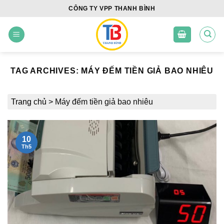
Skip
CÔNG TY VPP THANH BÌNH
to
content
TAG ARCHIVES:
MÁY ĐẾM TIỀN GIẢ BAO NHIÊU
Trang chủ
>
Máy đếm tiền giả bao nhiêu
10
Th5