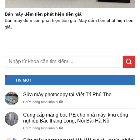
Bán máy đếm tiền phát hiện tiền giả
Bán máy đếm tiền phát hiện tiền giả :Máy đếm tiền phát hiện tiên
giả,
TIN MỚI
Sửa máy photocopy tại Việt Trì Phú Thọ
ở
Chức năng bình luận bị tắt
Sửa
máy
Cung cấp màng bọc PE cho nhà máy, khu công
photocopy
nghiệp Bắc thăng Long, Nội Bài Hà Nội
tại
ở
Chức năng bình luận bị tắt
Việt
Cung
Trì
cấp
Phú