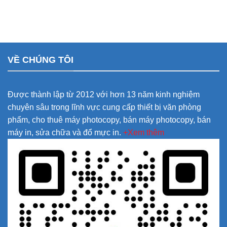
VỀ CHÚNG TÔI
Được thành lập từ 2012 với hơn 13 năm kinh nghiệm
chuyên sâu trong lĩnh vực cung cấp thiết bị văn phòng
phẩm, cho thuê máy photocopy, bán máy photocopy, bán
máy in, sửa chữa và đổ mực in.
+Xem thêm