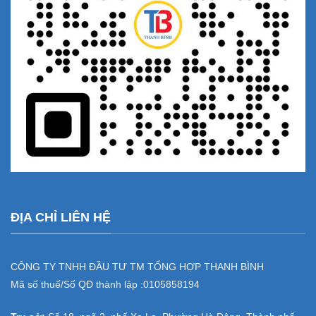
ĐỊA CHỈ LIÊN HỆ
CÔNG TY TNHH ĐẦU TƯ TM TỔNG HỢP THANH BÌNH
Mã số thuế/Số QĐ thành lập :
0105858194