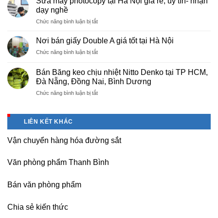
Sửa máy photocopy tại Hà Nội giá rẻ, uy tín- nhận
màng
Thọ
dạy nghề
bọc
ở
Chức năng bình luận bị tắt
PE
Sửa
cho
máy
nhà
Nơi bán giấy Double A giá tốt tại Hà Nội
photocopy
máy,
ở
Chức năng bình luận bị tắt
tại
khu
Nơi
Hà
công
bán
Nội
Bán Băng keo chịu nhiệt Nitto Denko tại TP HCM,
nghiệp
giấy
giá
Đà Nẵng, Đồng Nai, Bình Dương
Bắc
Double
rẻ,
thăng
ở
Chức năng bình luận bị tắt
A
uy
Long,
Bán
giá
tín-
Nội
Băng
tốt
nhận
Bài
keo
tại
dạy
LIÊN KẾT KHÁC
Hà
chịu
Hà
nghề
Nội
nhiệt
Nội
Vận chuyển hàng hóa đường sắt
Nitto
Denko
tại
Văn phòng phẩm Thanh Bình
TP
HCM,
Đà
Bán văn phòng phẩm
Nẵng,
Đồng
Chia sẻ kiến thức
Nai,
Bình