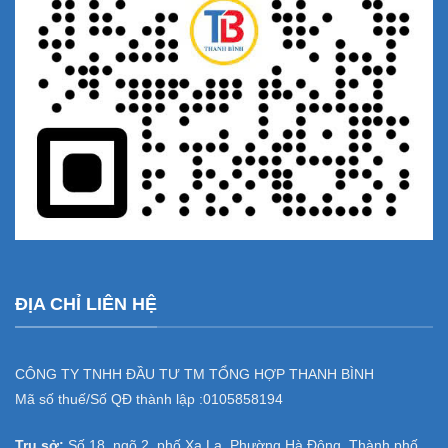
ĐỊA CHỈ LIÊN HỆ
CÔNG TY TNHH ĐẦU TƯ TM TỔNG HỢP THANH BÌNH
Mã số thuế/Số QĐ thành lập :
0105858194
Trụ sở:
Số 18, ngõ 2, phố Xa La, Phường Hà Đông, Thành phố