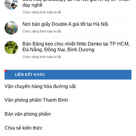
màng
Thọ
dạy nghề
bọc
ở
Chức năng bình luận bị tắt
PE
Sửa
cho
máy
nhà
Nơi bán giấy Double A giá tốt tại Hà Nội
photocopy
máy,
ở
Chức năng bình luận bị tắt
tại
khu
Nơi
Hà
công
bán
Nội
Bán Băng keo chịu nhiệt Nitto Denko tại TP HCM,
nghiệp
giấy
giá
Đà Nẵng, Đồng Nai, Bình Dương
Bắc
Double
rẻ,
thăng
ở
Chức năng bình luận bị tắt
A
uy
Long,
Bán
giá
tín-
Nội
Băng
tốt
nhận
Bài
keo
tại
dạy
LIÊN KẾT KHÁC
Hà
chịu
Hà
nghề
Nội
nhiệt
Nội
Vận chuyển hàng hóa đường sắt
Nitto
Denko
tại
Văn phòng phẩm Thanh Bình
TP
HCM,
Đà
Bán văn phòng phẩm
Nẵng,
Đồng
Chia sẻ kiến thức
Nai,
Bình