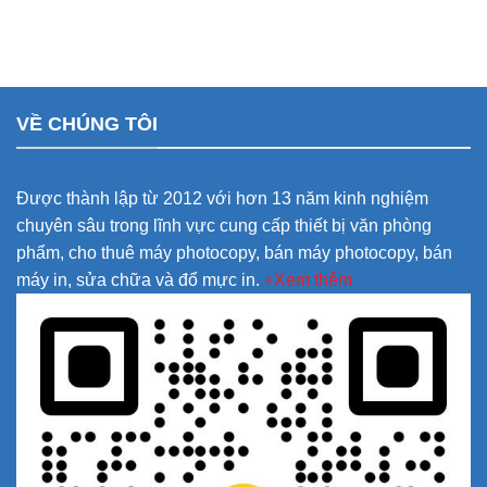
VỀ CHÚNG TÔI
Được thành lập từ 2012 với hơn 13 năm kinh nghiệm
chuyên sâu trong lĩnh vực cung cấp thiết bị văn phòng
phẩm, cho thuê máy photocopy, bán máy photocopy, bán
máy in, sửa chữa và đổ mực in.
+Xem thêm