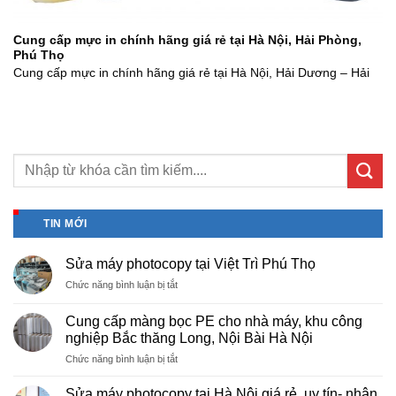
Cung cấp mực in chính hãng giá rẻ tại Hà Nội, Hải Phòng,
Phú Thọ
Cung cấp mực in chính hãng giá rẻ tại Hà Nội, Hải Dương – Hải
TIN MỚI
Sửa máy photocopy tại Việt Trì Phú Thọ
ở
Chức năng bình luận bị tắt
Sửa
máy
Cung cấp màng bọc PE cho nhà máy, khu công
photocopy
nghiệp Bắc thăng Long, Nội Bài Hà Nội
tại
ở
Chức năng bình luận bị tắt
Việt
Cung
Trì
cấp
Phú
Sửa máy photocopy tại Hà Nội giá rẻ, uy tín- nhận