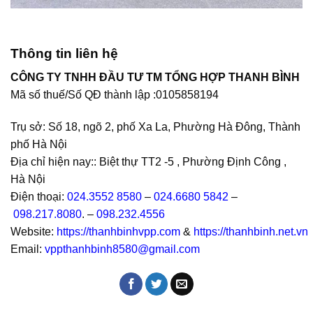
Thông tin liên hệ
CÔNG TY TNHH ĐẦU TƯ TM TỔNG HỢP THANH BÌNH
Mã số thuế/Số QĐ thành lập :
0105858194
Trụ sở: Số 18, ngõ 2, phố Xa La, Phường Hà Đông, Thành
phố Hà Nội
Địa chỉ hiện nay:: Biệt thự TT2 -5 , Phường Định Công ,
Hà Nội
Điện thoại:
024.3552 8580
–
024.6680 5842
–
098.217.8080
. –
098.232.4556
Website:
https://thanhbinhvpp.com
&
https://thanhbinh.net.vn
Email:
vppthanhbinh8580@gmail.com