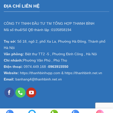
ĐỊA CHỈ LIÊN HỆ
CÔNG TY TNHH ĐẦU TƯ TM TỔNG HỢP THANH BÌNH
Mã số thuế/Số QĐ thành lập :
0105858194
Trụ sở:
Số 18, ngõ 2, phố Xa La, Phường Hà Đông, Thành phố
Hà Nội
Văn phòng:
Biệt thự TT2 -5 , Phường Định Công , Hà Nội
Chi nhánh:
Phường Văn Phú , Phú Thọ
Điện thoại:
0974.449.168
-
0963915550
Website:
https://thanhbinhvpp.com & https://thanhbinh.net.vn
Email:
banhang4@thanhbinh.net.vn