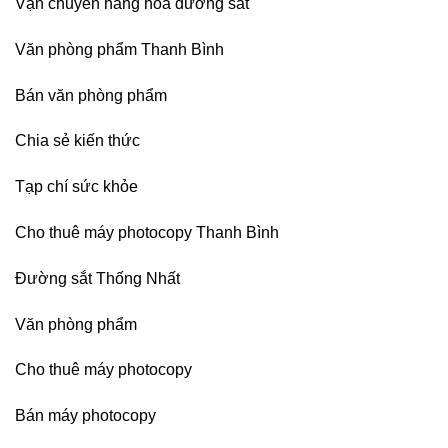
Vận chuyển hàng hóa đường sắt
photocopy
Hưng
Ricoh
Yên,
chuyên
Hải
Văn phòng phẩm Thanh Bình
nghiệp
Phòng-
sau
Bán văn phòng phẩm
sát
nhập
Chia sẻ kiến thức
Tạp chí sức khỏe
Cho thuê máy photocopy Thanh Bình
Đường sắt Thống Nhất
Văn phòng phẩm
Cho thuê máy photocopy
Bán máy photocopy