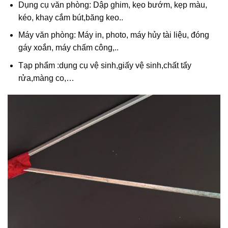
Dụng cụ văn phòng: Dập ghim, kẹo bướm, kẹp màu,
kéo, khay cắm bút,băng keo..
Máy văn phòng: Máy in, photo, máy hủy tài liệu, đóng
gáy xoắn, máy chấm công,..
Tạp phẩm :dụng cụ vệ sinh,giấy vệ sinh,chất tẩy
rửa,màng co,…