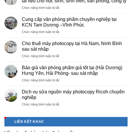
tài liệu cho học sinh, sinh viên, văn phòng, công ty
ở
Chức năng bình luận bị tắt
Dịch
vụ
Cung cấp văn phòng phẩm chuyên nghiệp tại
photocopy
KCN Tam Dương –Vĩnh Phúc
giá
ở
Chức năng bình luận bị tắt
rẻ
Cung
hà
cấp
nội
Cho thuê máy photocopy tại Hà Nam, Ninh Bình
văn
–
sau sát nhập
phòng
Báo
ở
Chức năng bình luận bị tắt
phẩm
giá
Cho
chuyên
photo
thuê
nghiệp
Báo giá văn phòng phẩm giá tốt tại (Hải Dương)
tài
máy
tại
Hưng Yên, Hải Phòng- sau sát nhập
liệu
photocopy
KCN
cho
ở
Chức năng bình luận bị tắt
tại
Tam
học
Báo
Hà
Dương
sinh,
giá
Nam,
Dịch vụ sửa nguồn máy photocopy Ricoh chuyên
–
sinh
văn
Ninh
nghiệp
Vĩnh
viên,
phòng
Bình
Phúc
văn
ở
Chức năng bình luận bị tắt
phẩm
sau
phòng,
Dịch
giá
sát
công
vụ
tốt
nhập
ty
sửa
tại
LIÊN KẾT KHÁC
nguồn
(Hải
máy
Dương)