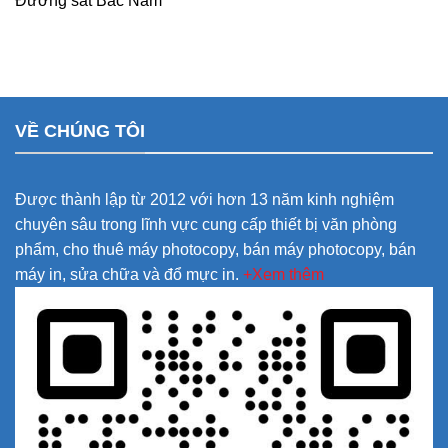
Đường sắt Bắc Nam
VỀ CHÚNG TÔI
Được thành lập từ 2012 với hơn 13 năm kinh nghiệm
chuyên sâu trong lĩnh vực cung cấp thiết bị văn phòng
phẩm, cho thuê máy photocopy, bán máy photocopy, bán
máy in, sửa chữa và đổ mực in.
+Xem thêm