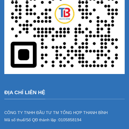
ĐỊA CHỈ LIÊN HỆ
CÔNG TY TNHH ĐẦU TƯ TM TỔNG HỢP THANH BÌNH
Mã số thuế/Số QĐ thành lập :
0105858194