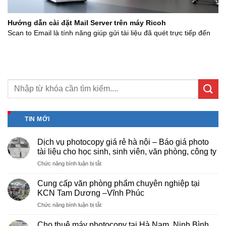
Hướng dẫn cài đặt Mail Server trên máy Ricoh
Scan to Email là tính năng giúp gửi tài liệu đã quét trực tiếp đến
TIN MỚI
Dịch vụ photocopy giá rẻ hà nội – Báo giá photo
tài liệu cho học sinh, sinh viên, văn phòng, công ty
ở
Chức năng bình luận bị tắt
Dịch
vụ
Cung cấp văn phòng phẩm chuyên nghiệp tại
photocopy
KCN Tam Dương –Vĩnh Phúc
giá
ở
Chức năng bình luận bị tắt
rẻ
Cung
hà
cấp
nội
Cho thuê máy photocopy tại Hà Nam, Ninh Bình