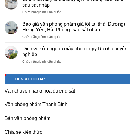
văn
–
sau sát nhập
phòng
Báo
ở
Chức năng bình luận bị tắt
phẩm
giá
Cho
chuyên
photo
thuê
nghiệp
Báo giá văn phòng phẩm giá tốt tại (Hải Dương)
tài
máy
tại
Hưng Yên, Hải Phòng- sau sát nhập
liệu
photocopy
KCN
cho
ở
Chức năng bình luận bị tắt
tại
Tam
học
Báo
Hà
Dương
sinh,
giá
Nam,
Dịch vụ sửa nguồn máy photocopy Ricoh chuyên
–
sinh
văn
Ninh
nghiệp
Vĩnh
viên,
phòng
Bình
Phúc
văn
ở
Chức năng bình luận bị tắt
phẩm
sau
phòng,
Dịch
giá
sát
công
vụ
tốt
nhập
ty
sửa
tại
LIÊN KẾT KHÁC
nguồn
(Hải
máy
Dương)
Vận chuyển hàng hóa đường sắt
photocopy
Hưng
Ricoh
Yên,
chuyên
Hải
Văn phòng phẩm Thanh Bình
nghiệp
Phòng-
sau
Bán văn phòng phẩm
sát
nhập
Chia sẻ kiến thức