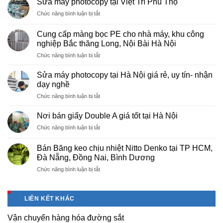
Sửa máy photocopy tại Việt Trì Phú Thọ
ở
Chức năng bình luận bị tắt
Sửa
máy
Cung cấp màng bọc PE cho nhà máy, khu công
photocopy
nghiệp Bắc thăng Long, Nội Bài Hà Nội
tại
ở
Chức năng bình luận bị tắt
Việt
Cung
Trì
cấp
Phú
Sửa máy photocopy tại Hà Nội giá rẻ, uy tín- nhận
màng
Thọ
dạy nghề
bọc
ở
Chức năng bình luận bị tắt
PE
Sửa
cho
máy
nhà
Nơi bán giấy Double A giá tốt tại Hà Nội
photocopy
máy,
ở
Chức năng bình luận bị tắt
tại
khu
Nơi
Hà
công
bán
Nội
Bán Băng keo chịu nhiệt Nitto Denko tại TP HCM,
nghiệp
giấy
giá
Đà Nẵng, Đồng Nai, Bình Dương
Bắc
Double
rẻ,
thăng
ở
Chức năng bình luận bị tắt
A
uy
Long,
Bán
giá
tín-
Nội
Băng
tốt
nhận
Bài
keo
tại
dạy
LIÊN KẾT KHÁC
Hà
chịu
Hà
nghề
Nội
nhiệt
Nội
Vận chuyển hàng hóa đường sắt
Nitto