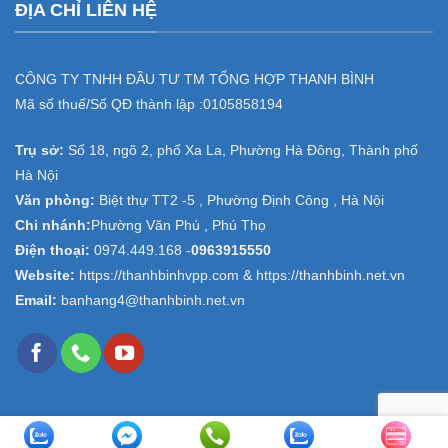
ĐỊA CHỈ LIÊN HỆ
CÔNG TY TNHH ĐẦU TƯ TM TỔNG HỢP THANH BÌNH
Mã số thuế/Số QĐ thành lập :
0105858194
Trụ sở:
Số 18, ngõ 2, phố Xa La, Phường Hà Đông, Thành phố
Hà Nội
Văn phòng:
Biệt thự TT2 -5 , Phường Định Công , Hà Nội
Chi nhánh:
Phường Văn Phú , Phú Thọ
Điện thoại:
0974.449.168
-
0963915550
Website:
https://thanhbinhvpp.com & https://thanhbinh.net.vn
Email:
banhang4@thanhbinh.net.vn
Copyright 2026 ©
Văn phòng phẩm Thanh Bình