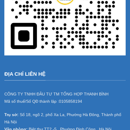
ĐỊA CHỈ LIÊN HỆ
CÔNG TY TNHH ĐẦU TƯ TM TỔNG HỢP THANH BÌNH
Mã số thuế/Số QĐ thành lập :
0105858194
Trụ sở:
Số 18, ngõ 2, phố Xa La, Phường Hà Đông, Thành phố
Hà Nội
Văn phòng:
Biệt thự TT2 -5 , Phường Định Công , Hà Nội