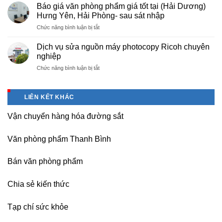
thuê
nghiệp
Báo giá văn phòng phẩm giá tốt tại (Hải Dương)
tài
máy
tại
Hưng Yên, Hải Phòng- sau sát nhập
liệu
photocopy
KCN
cho
ở
Chức năng bình luận bị tắt
tại
Tam
học
Báo
Hà
Dương
sinh,
giá
Nam,
Dịch vụ sửa nguồn máy photocopy Ricoh chuyên
–
sinh
văn
Ninh
nghiệp
Vĩnh
viên,
phòng
Bình
Phúc
văn
ở
Chức năng bình luận bị tắt
phẩm
sau
phòng,
Dịch
giá
sát
công
vụ
tốt
nhập
ty
sửa
tại
LIÊN KẾT KHÁC
nguồn
(Hải
máy
Dương)
Vận chuyển hàng hóa đường sắt
photocopy
Hưng
Ricoh
Yên,
chuyên
Hải
Văn phòng phẩm Thanh Bình
nghiệp
Phòng-
sau
Bán văn phòng phẩm
sát
nhập
Chia sẻ kiến thức
Tạp chí sức khỏe