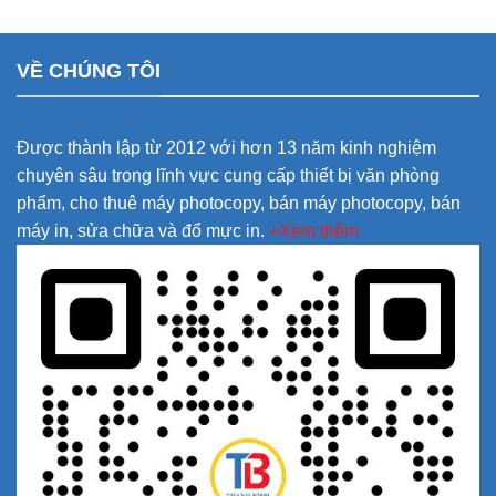
VỀ CHÚNG TÔI
Được thành lập từ 2012 với hơn 13 năm kinh nghiệm
chuyên sâu trong lĩnh vực cung cấp thiết bị văn phòng
phẩm, cho thuê máy photocopy, bán máy photocopy, bán
máy in, sửa chữa và đổ mực in.
+Xem thêm