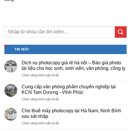
TIN MỚI
Dịch vụ photocopy giá rẻ hà nội – Báo giá photo
tài liệu cho học sinh, sinh viên, văn phòng, công ty
ở
Chức năng bình luận bị tắt
Dịch
vụ
Cung cấp văn phòng phẩm chuyên nghiệp tại
photocopy
KCN Tam Dương –Vĩnh Phúc
giá
ở
Chức năng bình luận bị tắt
rẻ
Cung
hà
cấp
nội
Cho thuê máy photocopy tại Hà Nam, Ninh Bình
văn
–
sau sát nhập
phòng
Báo
ở
Chức năng bình luận bị tắt
phẩm
giá
Cho
chuyên
photo