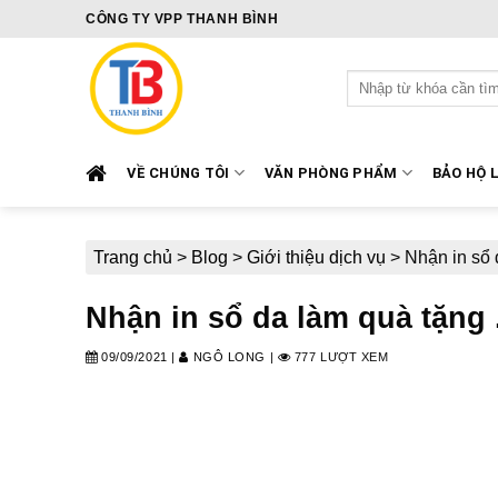
Skip
CÔNG TY VPP THANH BÌNH
to
content
Tìm
kiếm:
VỀ CHÚNG TÔI
VĂN PHÒNG PHẨM
BẢO HỘ 
Trang chủ
>
Blog
>
Giới thiệu dịch vụ
>
Nhận in sổ 
Nhận in sổ da làm quà tặng 
09/09/2021
|
NGÔ LONG
|
777 LƯỢT XEM