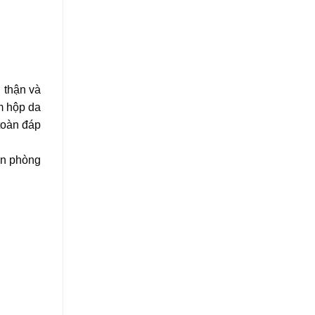
n thận và
m hộp da
toàn đáp
ăn phòng