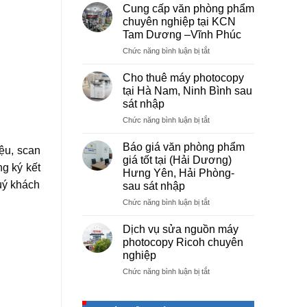
vụ
Cung cấp văn phòng phẩm
photocopy
chuyên nghiệp tại KCN
giá
Tam Dương –Vĩnh Phúc
rẻ
ở
Chức năng bình luận bị tắt
hà
Cung
nội
cấp
–
Cho thuê máy photocopy
văn
Báo
tại Hà Nam, Ninh Bình sau
phòng
giá
sát nhập
phẩm
photo
ở
Chức năng bình luận bị tắt
chuyên
tài
Cho
nghiệp
liệu
thuê
tại
cho
Báo giá văn phòng phẩm
iệu, scan
máy
KCN
học
giá tốt tại (Hải Dương)
photocopy
ng ký kết
Tam
sinh,
Hưng Yên, Hải Phòng-
tại
Dương
sinh
quý khách
sau sát nhập
Hà
–
viên,
Nam,
Vĩnh
ở
Chức năng bình luận bị tắt
văn
Ninh
Phúc
Báo
phòng,
Bình
giá
công
Dịch vụ sửa nguồn máy
sau
văn
ty
photocopy Ricoh chuyên
sát
phòng
nghiệp
nhập
phẩm
ở
Chức năng bình luận bị tắt
giá
Dịch
tốt
vụ
tại
sửa
(Hải