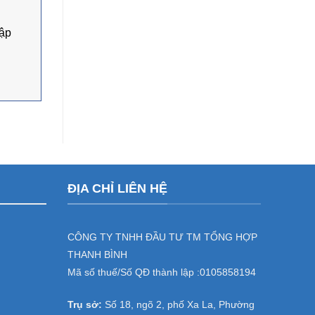
hập
ĐỊA CHỈ LIÊN HỆ
CÔNG TY TNHH ĐẦU TƯ TM TỔNG HỢP
THANH BÌNH
Mã số thuế/Số QĐ thành lập :
0105858194
Trụ sở:
Số 18, ngõ 2, phố Xa La, Phường