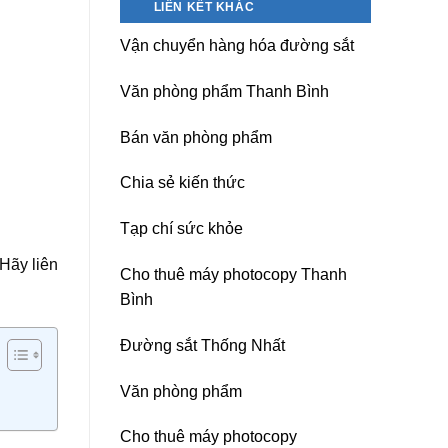
LIÊN KẾT KHÁC
nguồn
Dương)
máy
Hưng
Vận chuyển hàng hóa đường sắt
photocopy
Yên,
Ricoh
Hải
chuyên
Phòng-
Văn phòng phẩm Thanh Bình
nghiệp
sau
sát
Bán văn phòng phẩm
nhập
Chia sẻ kiến thức
Tạp chí sức khỏe
Hãy liên
Cho thuê máy photocopy Thanh
Bình
Đường sắt Thống Nhất
Văn phòng phẩm
Cho thuê máy photocopy