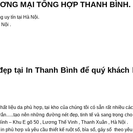
ƠNG MẠI TỔNG HỢP THANH BÌNH.
ng uy tín tại Hà Nội.
Nội .
đẹp tại In Thanh Bình để quý khách
ất liệu da phù hợp, tại kho của chúng tôi có sẵn rất nhiều cá
da rắn…..tạo nên những đường nét đẹp, tinh tế và sang trọng ch
Bình – Khu E gõ 50 , Lương Thế Vinh , Thanh Xuân , Hà Nội .
in phù hợp và yêu cầu thiết kế ruột sổ, bìa sổ, gáy sổ theo yê