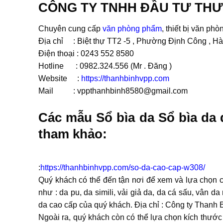
CÔNG TY TNHH ĐẦU TƯ THƯ
Chuyên cung cấp
văn phòng phẩm
, thiết bị văn phò
Địa chỉ : Biệt thự TT2 -5 , Phường Định Công , Hà 
Điện thoại : 0243 552 8580
Hotline : 0982.324.556 (Mr . Đăng )
Website :
https://thanhbinhvpp.com
Mail : vppthanhbinh8580@gmail.com
Các mẫu Sổ bìa da Sổ bìa da 
tham khảo:
:
https://thanhbinhvpp.com/so-da-cao-cap-w308/
Quý khách có thể đến tận nơi để xem và lựa chọn ch
như : da pu, da simili, vải giả da, da cá sấu, vân 
da cao cấp của quý khách. Địa chỉ : Công ty Thanh 
Ngoài ra, quý khách còn có thể lựa chọn kích thước 