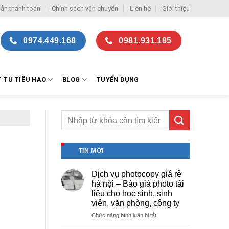
ẫn thanh toán
Chính sách vận chuyển
Liên hệ
Giới thiệu
0974.449.168
0981.931.185
T TƯ TIÊU HAO
BLOG
TUYỂN DỤNG
TIN MỚI
Dịch vụ photocopy giá rẻ
hà nội – Báo giá photo tài
liệu cho học sinh, sinh
viên, văn phòng, công ty
ở
Chức năng bình luận bị tắt
Dịch