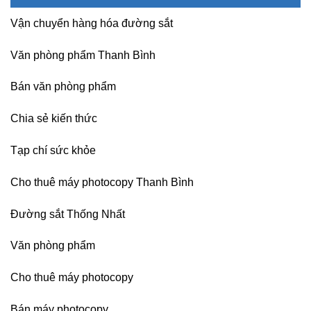
chịu
Hà
nghề
Nội
nhiệt
Nội
Vận chuyển hàng hóa đường sắt
Nitto
Denko
tại
Văn phòng phẩm Thanh Bình
TP
HCM,
Đà
Bán văn phòng phẩm
Nẵng,
Đồng
Chia sẻ kiến thức
Nai,
Bình
Dương
Tạp chí sức khỏe
Cho thuê máy photocopy Thanh Bình
Đường sắt Thống Nhất
Văn phòng phẩm
Cho thuê máy photocopy
Bán máy photocopy