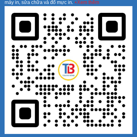
máy in, sửa chữa và đổ mực in.
+Xem thêm