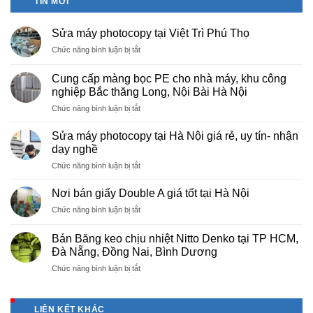
TIN MỚI
Sửa máy photocopy tại Việt Trì Phú Thọ
ở
Chức năng bình luận bị tắt
Sửa
máy
Cung cấp màng bọc PE cho nhà máy, khu công
photocopy
nghiệp Bắc thăng Long, Nội Bài Hà Nội
tại
ở
Chức năng bình luận bị tắt
Việt
Cung
Trì
cấp
Phú
Sửa máy photocopy tại Hà Nội giá rẻ, uy tín- nhận
màng
Thọ
dạy nghề
bọc
ở
Chức năng bình luận bị tắt
PE
Sửa
cho
máy
nhà
Nơi bán giấy Double A giá tốt tại Hà Nội
photocopy
máy,
ở
Chức năng bình luận bị tắt
tại
khu
Nơi
Hà
công
bán
Nội
Bán Băng keo chịu nhiệt Nitto Denko tại TP HCM,
nghiệp
giấy
giá
Đà Nẵng, Đồng Nai, Bình Dương
Bắc
Double
rẻ,
thăng
ở
Chức năng bình luận bị tắt
A
uy
Long,
Bán
giá
tín-
Nội
Băng
tốt
nhận
Bài
keo
tại
dạy
LIÊN KẾT KHÁC
Hà