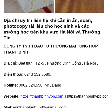
Địa chỉ uy tín liên hệ khi cần in ấn, scan,
photocopy tài liệu cho học sinh và các
trường học trên khu vực Hà Nội và Thường
Tín
CÔNG TY TNHH ĐẦU TƯ THƯƠNG MẠI TỔNG HỢP
THANH BÌNH
Địa chỉ:
Biệt thự TT2 -5 , Phường Định Công , Hà Nội .
Điện thoại:
0243 552 8580.
Hotline:
0982.324.556 (Mr . Đăng )
Website:
https://thanhbinhvpp.com
| https://thanhbinhvpp.co
Mail:
vppthanhbinh8580@gmail.com