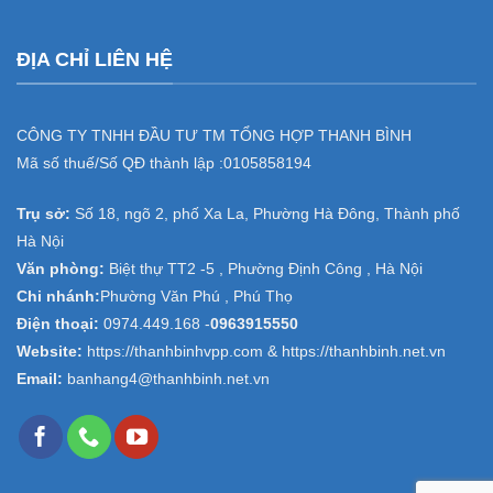
ĐỊA CHỈ LIÊN HỆ
CÔNG TY TNHH ĐẦU TƯ TM TỔNG HỢP THANH BÌNH
Mã số thuế/Số QĐ thành lập :
0105858194
Trụ sở:
Số 18, ngõ 2, phố Xa La, Phường Hà Đông, Thành phố
Hà Nội
Văn phòng:
Biệt thự TT2 -5 , Phường Định Công , Hà Nội
Chi nhánh:
Phường Văn Phú , Phú Thọ
Điện thoại:
0974.449.168
-
0963915550
Website:
https://thanhbinhvpp.com & https://thanhbinh.net.vn
Email:
banhang4@thanhbinh.net.vn