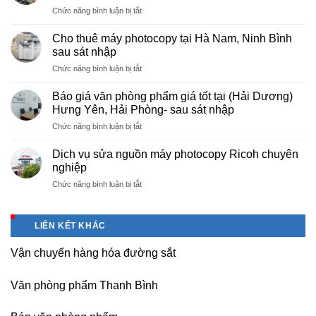
ở
Chức năng bình luận bị tắt
rẻ
Cung
hà
cấp
nội
Cho thuê máy photocopy tại Hà Nam, Ninh Bình
văn
–
sau sát nhập
phòng
Báo
ở
Chức năng bình luận bị tắt
phẩm
giá
Cho
chuyên
photo
thuê
nghiệp
Báo giá văn phòng phẩm giá tốt tại (Hải Dương)
tài
máy
tại
Hưng Yên, Hải Phòng- sau sát nhập
liệu
photocopy
KCN
cho
ở
Chức năng bình luận bị tắt
tại
Tam
học
Báo
Hà
Dương
sinh,
giá
Nam,
Dịch vụ sửa nguồn máy photocopy Ricoh chuyên
–
sinh
văn
Ninh
nghiệp
Vĩnh
viên,
phòng
Bình
Phúc
văn
ở
Chức năng bình luận bị tắt
phẩm
sau
phòng,
Dịch
giá
sát
công
vụ
tốt
nhập
ty
sửa
tại
LIÊN KẾT KHÁC
nguồn
(Hải
máy
Dương)
Vận chuyển hàng hóa đường sắt
photocopy
Hưng
Ricoh
Yên,
chuyên
Hải
Văn phòng phẩm Thanh Bình
nghiệp
Phòng-
sau