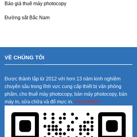
Báo giá thuê máy photocopy
Đường sắt Bắc Nam
VỀ CHÚNG TÔI
Được thành lập từ 2012 với hơn 13 năm kinh nghiệm
chuyên sâu trong lĩnh vực cung cấp thiết bị văn phòng
phẩm, cho thuê máy photocopy, bán máy photocopy, bán
máy in, sửa chữa và đổ mực in.
+Xem thêm