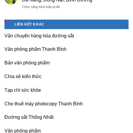
Double
rẻ,
thăng
ở
Chức năng bình luận bị tắt
A
uy
Long,
Bán
giá
tín-
Nội
Băng
tốt
nhận
Bài
keo
tại
dạy
LIÊN KẾT KHÁC
Hà
chịu
Hà
nghề
Nội
nhiệt
Nội
Vận chuyển hàng hóa đường sắt
Nitto
Denko
tại
Văn phòng phẩm Thanh Bình
TP
HCM,
Đà
Bán văn phòng phẩm
Nẵng,
Đồng
Chia sẻ kiến thức
Nai,
Bình
Dương
Tạp chí sức khỏe
Cho thuê máy photocopy Thanh Bình
Đường sắt Thống Nhất
Văn phòng phẩm