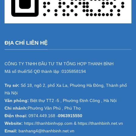
ĐỊA CHỈ LIÊN HỆ
CÔNG TY TNHH ĐẦU TƯ TM TỔNG HỢP THANH BÌNH
Mã số thuế/Số QĐ thành lập :
0105858194
Trụ sở:
Số 18, ngõ 2, phố Xa La, Phường Hà Đông, Thành phố
Hà Nội
Văn phòng:
Biệt thự TT2 -5 , Phường Định Công , Hà Nội
Chi nhánh:
Phường Văn Phú , Phú Thọ
Điện thoại:
0974.449.168
-
0963915550
Website:
https://thanhbinhvpp.com & https://thanhbinh.net.vn
Email:
banhang4@thanhbinh.net.vn