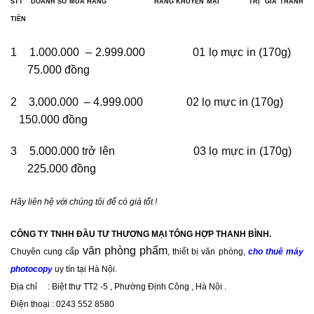
STT DOANH SỐ MUA HÀNG HÀNG KHUYẾN MẠI TRỊ GIÁ THÀNH
TIỀN
1 1.000.000 – 2.999.000 01 lọ mực in (170g)
75.000 đồng
2 3.000.000 – 4.999.000 02 lọ mực in (170g)
150.000 đồng
3 5.000.000 trở lên 03 lọ mực in (170g)
225.000 đồng
Hãy liên hệ với chúng tôi để có giá tốt !
CÔNG TY TNHH ĐẦU TƯ THƯƠNG MẠI TỔNG HỢP THANH BÌNH.
văn phòng phẩm
Chuyên cung cấp
, thiết bị văn phòng,
cho thuê máy
photocopy
uy tín tại Hà Nội.
Địa chỉ : Biệt thự TT2 -5 , Phường Định Công , Hà Nội .
Điện thoại : 0243 552 8580