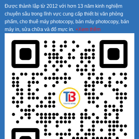
Được thành lập từ 2012 với hơn 13 năm kinh nghiệm
chuyên sâu trong lĩnh vực cung cấp thiết bị văn phòng
phẩm, cho thuê máy photocopy, bán máy photocopy, bán
máy in, sửa chữa và đổ mực in.
+Xem thêm