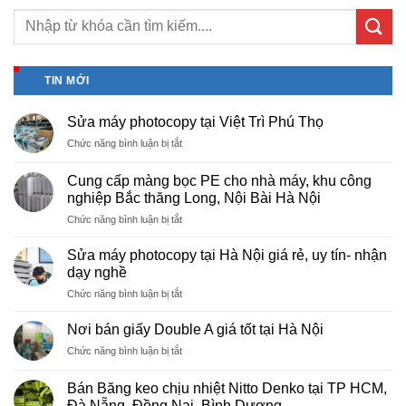
TIN MỚI
Sửa máy photocopy tại Việt Trì Phú Thọ
ở
Chức năng bình luận bị tắt
Sửa
máy
Cung cấp màng bọc PE cho nhà máy, khu công
photocopy
nghiệp Bắc thăng Long, Nội Bài Hà Nội
tại
ở
Chức năng bình luận bị tắt
Việt
Cung
Trì
cấp
Phú
Sửa máy photocopy tại Hà Nội giá rẻ, uy tín- nhận
màng
Thọ
dạy nghề
bọc
ở
Chức năng bình luận bị tắt
PE
Sửa
cho
máy
nhà
Nơi bán giấy Double A giá tốt tại Hà Nội
photocopy
máy,
ở
Chức năng bình luận bị tắt
tại
khu
Nơi
Hà
công
bán
Nội
Bán Băng keo chịu nhiệt Nitto Denko tại TP HCM,
nghiệp
giấy
giá
Đà Nẵng, Đồng Nai, Bình Dương
Bắc