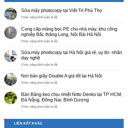
Sửa máy photocopy tại Việt Trì Phú Thọ
ở
Chức năng bình luận bị tắt
Sửa
máy
Cung cấp màng bọc PE cho nhà máy, khu công
photocopy
nghiệp Bắc thăng Long, Nội Bài Hà Nội
tại
ở
Chức năng bình luận bị tắt
Việt
Cung
Trì
cấp
Phú
Sửa máy photocopy tại Hà Nội giá rẻ, uy tín- nhận
màng
Thọ
dạy nghề
bọc
ở
Chức năng bình luận bị tắt
PE
Sửa
cho
máy
nhà
Nơi bán giấy Double A giá tốt tại Hà Nội
photocopy
máy,
ở
Chức năng bình luận bị tắt
tại
khu
Nơi
Hà
công
bán
Nội
Bán Băng keo chịu nhiệt Nitto Denko tại TP HCM,
nghiệp
giấy
giá
Đà Nẵng, Đồng Nai, Bình Dương
Bắc
Double
rẻ,
thăng
ở
Chức năng bình luận bị tắt
A
uy
Long,
Bán
giá
tín-
Nội
Băng
tốt
nhận
Bài
keo
tại
dạy
LIÊN KẾT KHÁC
Hà
chịu
Hà
nghề