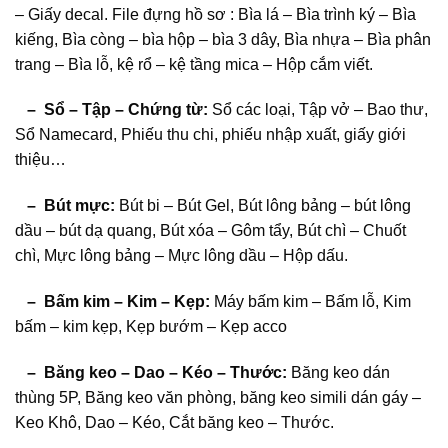
– Giấy decal. File đựng hồ sơ : Bìa lá – Bìa trình ký – Bìa
kiếng, Bìa còng – bìa hộp – bìa 3 dây, Bìa nhựa – Bìa phân
trang – Bìa lỗ, kệ rổ – kệ tầng mica – Hộp cắm viết.
– Sổ – Tập – Chứng từ:
Sổ các loại, Tập vở – Bao thư,
Sổ Namecard, Phiếu thu chi, phiếu nhập xuất, giấy giới
thiệu…
– Bút mực:
Bút bi – Bút Gel, Bút lông bảng – bút lông
dầu – bút dạ quang, Bút xóa – Gôm tẩy, Bút chì – Chuốt
chì, Mực lông bảng – Mực lông dầu – Hộp dấu.
– Bấm kim – Kim – Kẹp:
Máy bấm kim – Bấm lỗ, Kim
bấm – kim kẹp, Kẹp bướm – Kẹp acco
– Băng keo – Dao – Kéo – Thước:
Băng keo dán
thùng 5P, Băng keo văn phòng, băng keo simili dán gáy –
Keo Khô, Dao – Kéo, Cắt băng keo – Thước.