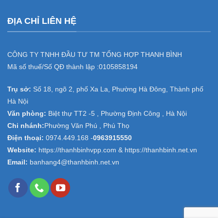
ĐỊA CHỈ LIÊN HỆ
CÔNG TY TNHH ĐẦU TƯ TM TỔNG HỢP THANH BÌNH
Mã số thuế/Số QĐ thành lập :
0105858194
Trụ sở:
Số 18, ngõ 2, phố Xa La, Phường Hà Đông, Thành phố
Hà Nội
Văn phòng:
Biệt thự TT2 -5 , Phường Định Công , Hà Nội
Chi nhánh:
Phường Văn Phú , Phú Thọ
Điện thoại:
0974.449.168
-
0963915550
Website:
https://thanhbinhvpp.com & https://thanhbinh.net.vn
Email:
banhang4@thanhbinh.net.vn