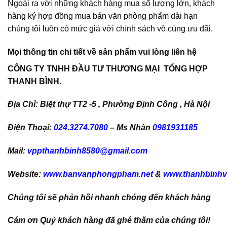
Ngoài ra với những khách hàng mua số lượng lớn, khách
hàng ký hợp đồng mua bán văn phòng phẩm dài hạn
chúng tôi luôn có mức giá với chính sách vô cùng ưu đãi.
Mọi thông tin chi tiết về sản phẩm vui lòng liên hệ
CÔNG TY TNHH ĐẦU TƯ THƯƠNG MẠI TỔNG HỢP
THANH BÌNH.
Địa Chỉ: Biệt thự TT2 -5 , Phường Định Công , Hà Nội
Điện Thoại:
024.3274.7080
– Ms Nhàn
0981931185
Mail:
vppthanhbinh8580@gmail.com
Website:
www.banvanphongpham.net
&
www.thanhbinh
Chúng tôi sẽ phản hồi nhanh chóng đến khách hàng
Cám ơn Quý khách hàng đã ghé thăm của chúng tôi!