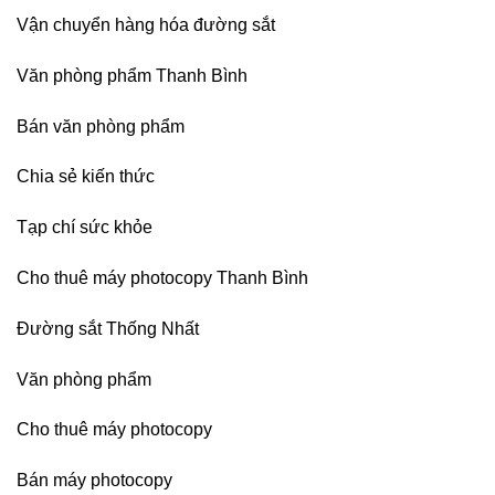
Nội
nhiệt
Nội
Vận chuyển hàng hóa đường sắt
Nitto
Denko
tại
Văn phòng phẩm Thanh Bình
TP
HCM,
Đà
Bán văn phòng phẩm
Nẵng,
Đồng
Chia sẻ kiến thức
Nai,
Bình
Dương
Tạp chí sức khỏe
Cho thuê máy photocopy Thanh Bình
Đường sắt Thống Nhất
Văn phòng phẩm
Cho thuê máy photocopy
Bán máy photocopy