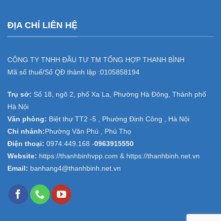
ĐỊA CHỈ LIÊN HỆ
CÔNG TY TNHH ĐẦU TƯ TM TỔNG HỢP THANH BÌNH
Mã số thuế/Số QĐ thành lập :
0105858194
Trụ sở:
Số 18, ngõ 2, phố Xa La, Phường Hà Đông, Thành phố
Hà Nội
Văn phòng:
Biệt thự TT2 -5 , Phường Định Công , Hà Nội
Chi nhánh:
Phường Văn Phú , Phú Thọ
Điện thoại:
0974.449.168
-
0963915550
Website:
https://thanhbinhvpp.com & https://thanhbinh.net.vn
Email:
banhang4@thanhbinh.net.vn