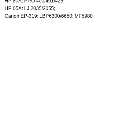
HP 80A: PRO 400/401/425.
HP 05A: LJ 2035/2055;
Canon EP-319: LBP6300/6650; MF5980