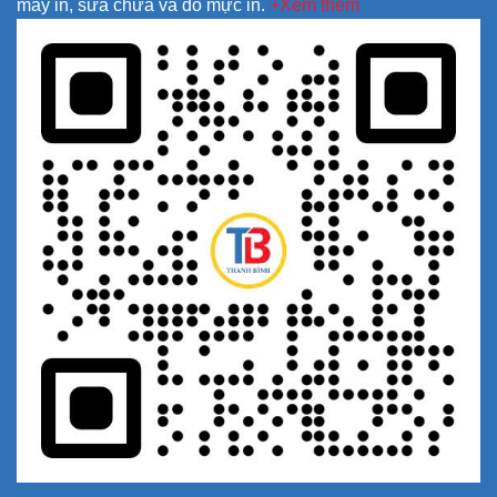
máy in, sửa chữa và đổ mực in.
+Xem thêm