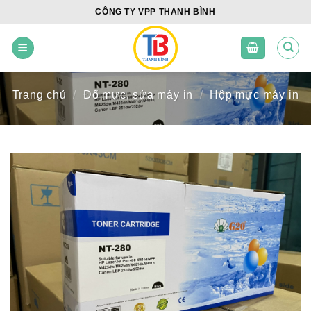
Skip
CÔNG TY VPP THANH BÌNH
to
content
Trang chủ
/
Đổ mực, sửa máy in
/
Hộp mực máy in