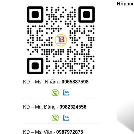
Hộp mự
KD – Ms . Nhâm -
0965887598
KD – Mr . Đăng -
0982324556
KD – Ms. Vân -
0987972875