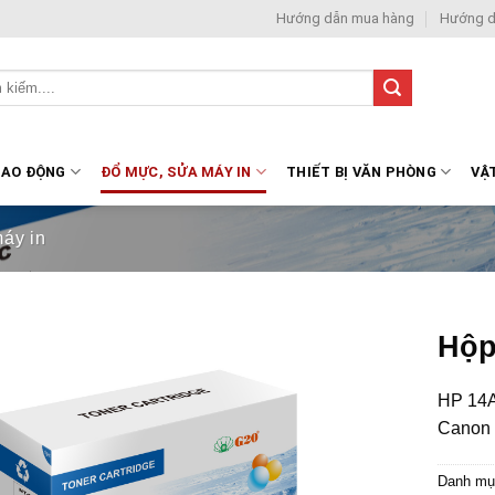
Hướng dẫn mua hàng
Hướng d
LAO ĐỘNG
ĐỔ MỰC, SỬA MÁY IN
THIẾT BỊ VĂN PHÒNG
VẬ
áy in
Hộp
HP 14A
Canon 
Danh mụ