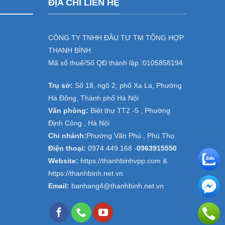
ĐỊA CHỈ LIÊN HỆ
CÔNG TY TNHH ĐẦU TƯ TM TỔNG HỢP
THANH BÌNH
Mã số thuế/Số QĐ thành lập :
0105858194
Trụ sở:
Số 18, ngõ 2, phố Xa La, Phường
Hà Đông, Thành phố Hà Nội
Văn phòng:
Biệt thự TT2 -5 , Phường
Định Công , Hà Nội
Chi nhánh:
Phường Văn Phú , Phú Thọ
Điện thoại:
0974.449.168
-
0963915550
Website:
https://thanhbinhvpp.com &
https://thanhbinh.net.vn
Email:
banhang4@thanhbinh.net.vn