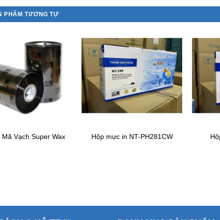
N PHẨM TƯƠNG TỰ
n Mã Vạch Super Wax
Hộp mực in NT-PH281CW
Hộ