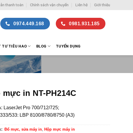
ẫn thanh toán
Chính sách vận chuyển
Liên hệ
Giới thiệu
0974.449.168
0981.931.185
T TƯ TIÊU HAO
BLOG
TUYỂN DỤNG
 mực in NT-PH214C
: LaserJet Pro 700/712/725;
333/533: LBP 8100/8780/8750 (A3)
c:
Đổ mực, sửa máy in
,
Hộp mực máy in