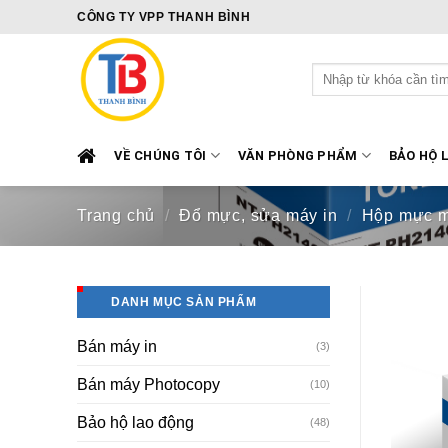
Skip
CÔNG TY VPP THANH BÌNH
to
content
Tìm
kiếm:
VỀ CHÚNG TÔI
VĂN PHÒNG PHẨM
BẢO HỘ 
Trang chủ
/
Đổ mực, sửa máy in
/
Hộp mực m
DANH MỤC SẢN PHẨM
Bán máy in
(3)
Bán máy Photocopy
(10)
Bảo hộ lao động
(48)