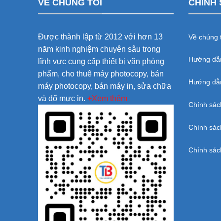
VỀ CHÚNG TÔI
CHÍNH 
Được thành lập từ 2012 với hơn 13
Về chúng t
năm kinh nghiệm chuyên sâu trong
Hướng dẫ
lĩnh vực cung cấp thiết bị văn phòng
phẩm, cho thuê máy photocopy, bán
Hướng dẫn
máy photocopy, bán máy in, sửa chữa
và đổ mực in.
+Xem thêm
Chính sác
Chính sác
Chính sác