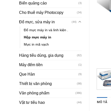
Biển quảng cáo
(3)
Cho thuê máy Photocopy
(34)
Đổ mực, sửa máy in
(44)
Đổ mực máy in và linh kiện .
Hộp mực máy in
Mực in mã vạch
Hàng tiêu dùng, gia dụng
(82)
Máy đếm tiền
(1)
Que Hàn
(9)
Thiết bị văn phòng
(98)
Văn phòng phẩm
(386)
MÔ TẢ
Vật tư tiêu hao
(44)