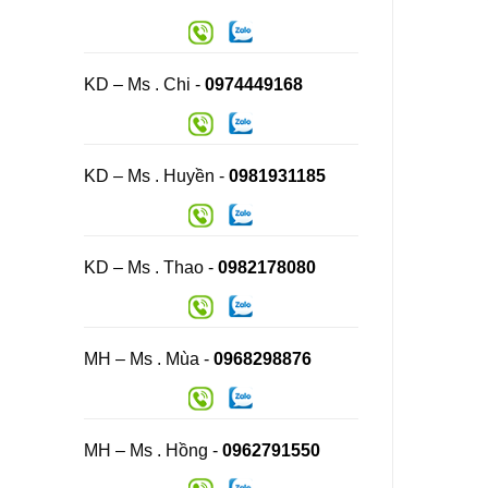
KD – Ms . Chi -
0974449168
KD – Ms . Huyền -
0981931185
KD – Ms . Thao -
0982178080
MH – Ms . Mùa -
0968298876
MH – Ms . Hồng -
0962791550