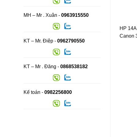
MH – Mr . Xuân -
0963915550
HP 14A:
Canon 3
KT – Mr. Điệp -
0962790550
KT – Mr . Đăng -
0868538182
Kế toán -
0982256800