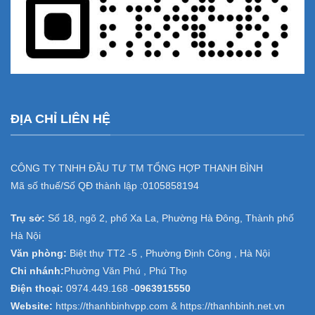
ĐỊA CHỈ LIÊN HỆ
CÔNG TY TNHH ĐẦU TƯ TM TỔNG HỢP THANH BÌNH
Mã số thuế/Số QĐ thành lập :
0105858194
Trụ sở:
Số 18, ngõ 2, phố Xa La, Phường Hà Đông, Thành phố
Hà Nội
Văn phòng:
Biệt thự TT2 -5 , Phường Định Công , Hà Nội
Chi nhánh:
Phường Văn Phú , Phú Thọ
Điện thoại:
0974.449.168
-
0963915550
Website:
https://thanhbinhvpp.com & https://thanhbinh.net.vn