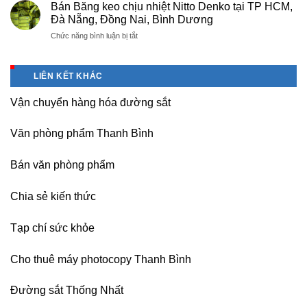
bán
Nội
Bán Băng keo chịu nhiệt Nitto Denko tại TP HCM,
nghiệp
giấy
giá
Đà Nẵng, Đồng Nai, Bình Dương
Bắc
Double
rẻ,
thăng
ở
Chức năng bình luận bị tắt
A
uy
Long,
Bán
giá
tín-
Nội
Băng
tốt
nhận
Bài
keo
tại
dạy
LIÊN KẾT KHÁC
Hà
chịu
Hà
nghề
Nội
nhiệt
Nội
Vận chuyển hàng hóa đường sắt
Nitto
Denko
tại
Văn phòng phẩm Thanh Bình
TP
HCM,
Đà
Bán văn phòng phẩm
Nẵng,
Đồng
Chia sẻ kiến thức
Nai,
Bình
Dương
Tạp chí sức khỏe
Cho thuê máy photocopy Thanh Bình
Đường sắt Thống Nhất