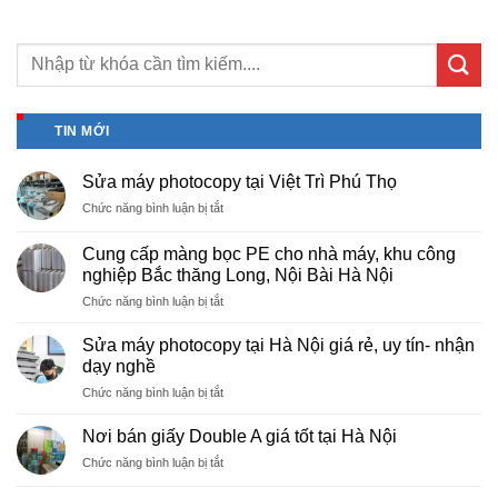
TIN MỚI
Sửa máy photocopy tại Việt Trì Phú Thọ
ở
Chức năng bình luận bị tắt
Sửa
máy
Cung cấp màng bọc PE cho nhà máy, khu công
photocopy
nghiệp Bắc thăng Long, Nội Bài Hà Nội
tại
ở
Chức năng bình luận bị tắt
Việt
Cung
Trì
cấp
Phú
Sửa máy photocopy tại Hà Nội giá rẻ, uy tín- nhận
màng
Thọ
dạy nghề
bọc
ở
Chức năng bình luận bị tắt
PE
Sửa
cho
máy
nhà
Nơi bán giấy Double A giá tốt tại Hà Nội
photocopy
máy,
ở
Chức năng bình luận bị tắt
tại
khu
Nơi
Hà
công