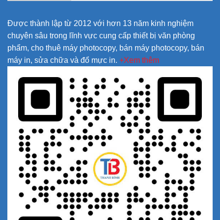
Được thành lập từ 2012 với hơn 13 năm kinh nghiệm
chuyên sâu trong lĩnh vực cung cấp thiết bị văn phòng
phẩm, cho thuê máy photocopy, bán máy photocopy, bán
máy in, sửa chữa và đổ mực in.
+Xem thêm